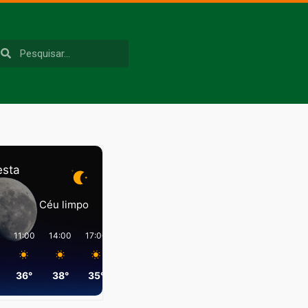
esta
Céu limpo
11:00
14:00
17:00
20:00
23:00
02:00
36°
38°
35°
26°
26°
23°