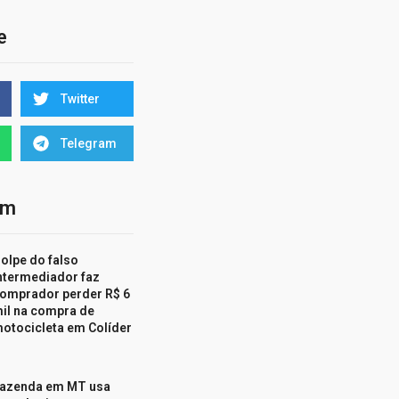
e
Twitter
Telegram
ém
olpe do falso
ntermediador faz
omprador perder R$ 6
il na compra de
otocicleta em Colíder
azenda em MT usa