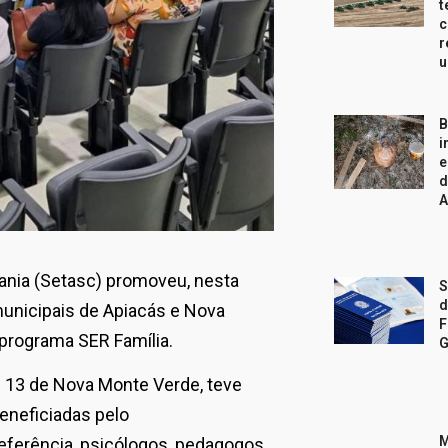
t
c
r
u
B
i
e
d
A
dania (Setasc) promoveu, nesta
S
d
municipais de Apiacás e Nova
F
programa SER Família.
G
e 13 de Nova Monte Verde, teve
eneficiadas pelo
M
eferência, psicólogos, pedagogos,