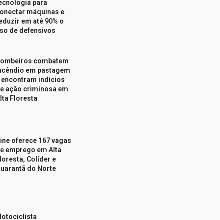
ecnologia para
onectar máquinas e
eduzir em até 90% o
so de defensivos
ombeiros combatem
ncêndio em pastagem
 encontram indícios
e ação criminosa em
lta Floresta
ine oferece 167 vagas
e emprego em Alta
loresta, Colíder e
uarantã do Norte
otociclista