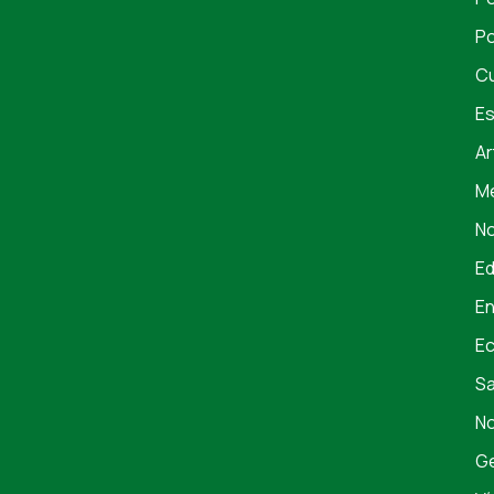
Po
Cu
Es
Ar
Me
No
E
En
E
S
No
Ge