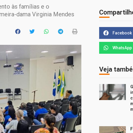
nto às famílias e o
Compartilh
imeira-dama Virginia Mendes
Facebook
WhatsApp
Veja tamb
G
i
c
m
m
F