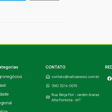
ategorias
CONTATO
RED
gronegócios
contato@nativanews.com.br
asil
(66) 3214-0015
dade
Rua. Beija Flor - Jardim Araras
Alta Floresta - MT
gional
lícia