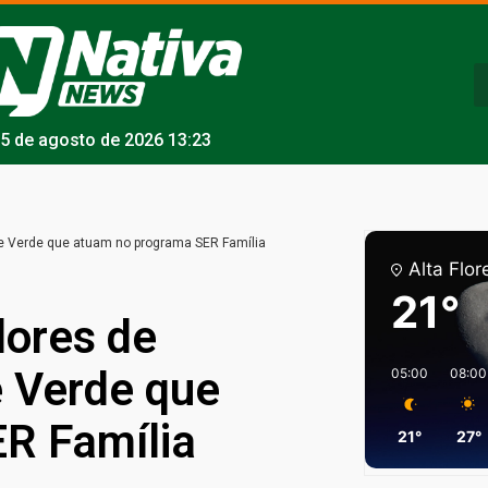
5 de agosto de 2026 13:23
e Verde que atuam no programa SER Família
Alta Flor
21°
dores de
 Verde que
05:00
08:00
R Família
21°
27°