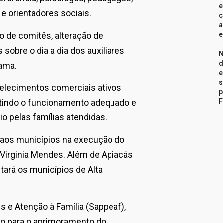
e
 e orientadores sociais.
c
a
e
 de comitês, alteração de
sobre o dia a dia dos auxiliares
N
d
rama.
e
s
belecimentos comerciais ativos
p
F
ntindo o funcionamento adequado e
io pelas famílias atendidas.
c aos municípios na execução do
 Virginia Mendes. Além de Apiacás
tará os municípios de Alta
s e Atenção à Família (Sappeaf),
ão para o aprimoramento do