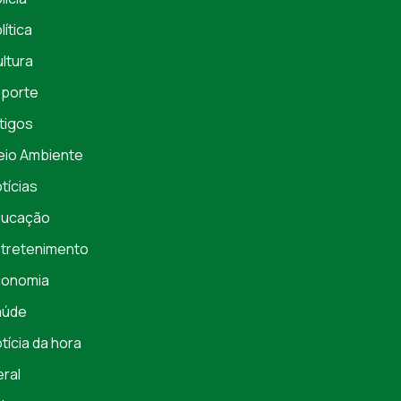
lítica
ltura
porte
tigos
io Ambiente
tícias
ducação
tretenimento
conomia
aúde
tícia da hora
ral