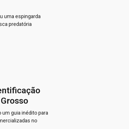
deu uma espingarda
sca predatória
entificação
 Grosso
um guia inédito para
mercializadas no