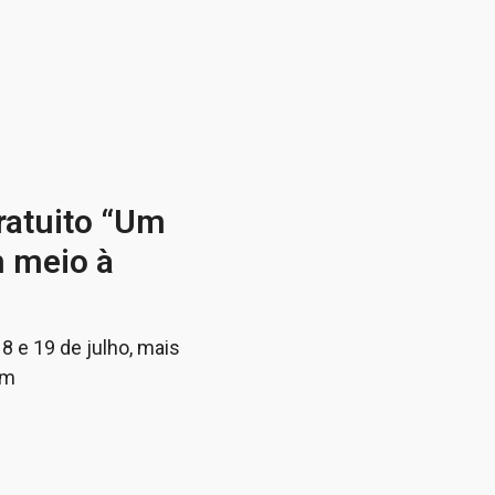
ratuito “Um
m meio à
18 e 19 de julho, mais
em