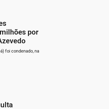
es
 milhões por
 Azevedo
á) foi condenado, na
ulta