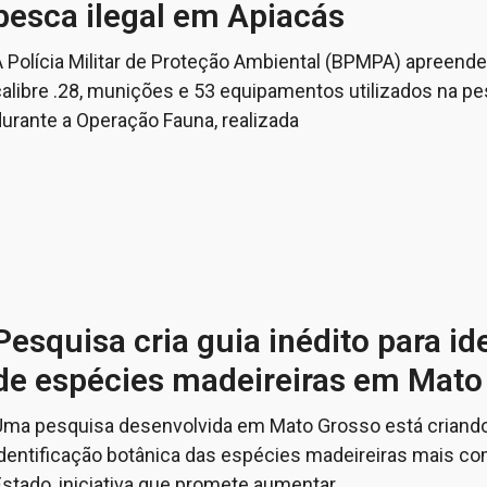
pesca ilegal em Apiacás
A Polícia Militar de Proteção Ambiental (BPMPA) apreen
calibre .28, munições e 53 equipamentos utilizados na pe
durante a Operação Fauna, realizada
Pesquisa cria guia inédito para id
de espécies madeireiras em Mato
Uma pesquisa desenvolvida em Mato Grosso está criando 
identificação botânica das espécies madeireiras mais co
Estado, iniciativa que promete aumentar