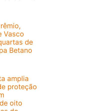
Grêmio,
e Vasco
quartas de
opa Betano
ta amplia
de proteção
om
de oito