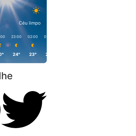
Céu limpo
:00
23:00
02:00
05:00
08:00
11:00
0°
24°
23°
22°
29°
38°
lhe