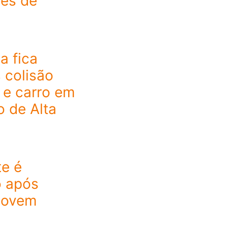
es de
a fica
 colisão
 e carro em
 de Alta
e é
o após
jovem