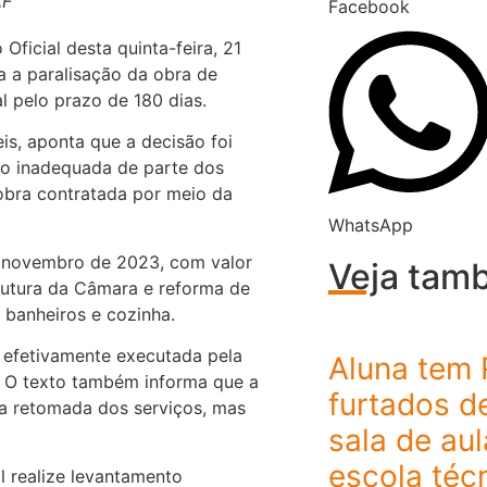
AF
Facebook
Oficial desta quinta-feira, 21
a a paralisação da obra de
l pelo prazo de 180 dias.
is, aponta que a decisão foi
ão inadequada de parte dos
 obra contratada por meio da
WhatsApp
m novembro de 2023, com valor
Veja tam
trutura da Câmara e reforma de
, banheiros e cozinha.
e efetivamente executada pela
Aluna tem 
 O texto também informa que a
furtados d
 a retomada dos serviços, mas
sala de au
escola téc
l realize levantamento