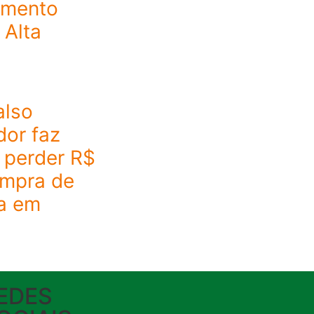
imento
 Alta
also
dor faz
 perder R$
ompra de
a em
EDES