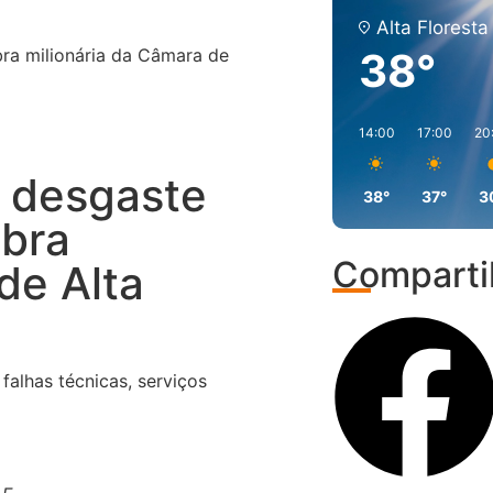
Alta Floresta
bra milionária da Câmara de
38°
14:00
17:00
20
a desgaste
38°
37°
3
obra
Comparti
de Alta
falhas técnicas, serviços