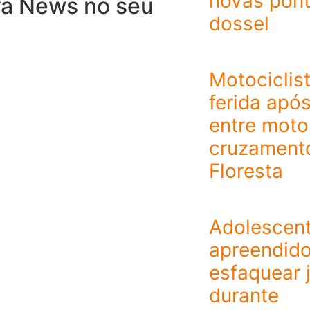
novas pont
va News no seu
dossel
Motociclist
ferida após
entre moto
cruzamento
Floresta
Adolescent
apreendid
esfaquear 
durante