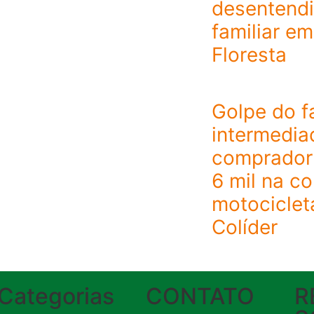
desentend
familiar em
Floresta
Golpe do f
intermedia
comprador
6 mil na c
motociclet
Colíder
Categorias
CONTATO
R