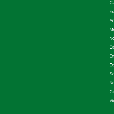
Cu
Es
Ar
Me
No
E
En
E
S
No
Ge
Ví