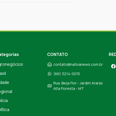
ategorias
CONTATO
RED
gronegócios
contato@nativanews.com.br
asil
(66) 3214-0015
dade
Rua. Beija Flor - Jardim Araras
Alta Floresta - MT
gional
lícia
lítica