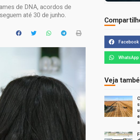
exames de DNA, acordos de
s seguem até 30 de junho.
Compartilh
Facebook
WhatsApp
Veja tamb
C
s
u
e
a
F