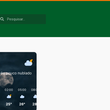
éu pouco nublado
02:00
05:00
08:00
11:00
14:00
17:00
25°
26°
28°
36°
41°
37°