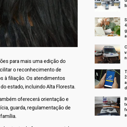
d
M
S
4
g
a
C
v
n
ições para mais uma edição do
cilitar o reconhecimento de
T
2
os à filiação. Os atendimentos
a
o estado, incluindo Alta Floresta.
d
também oferecerá orientação e
B
t
cia, guarda, regulamentação de
f
a
família.