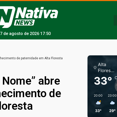
7 de agosto de 2026 17:50
hecimento de paternidade em Alta Floresta
Alta
Florest
a
m Nome” abre
33°
C
hecimento de
20:00
23:00
loresta
33°
29°