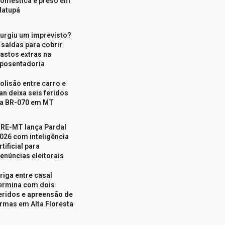
oméstica é preso em
atupá
urgiu um imprevisto?
 saídas para cobrir
astos extras na
posentadoria
olisão entre carro e
an deixa seis feridos
a BR-070 em MT
RE-MT lança Pardal
026 com inteligência
rtificial para
enúncias eleitorais
riga entre casal
ermina com dois
eridos e apreensão de
rmas em Alta Floresta