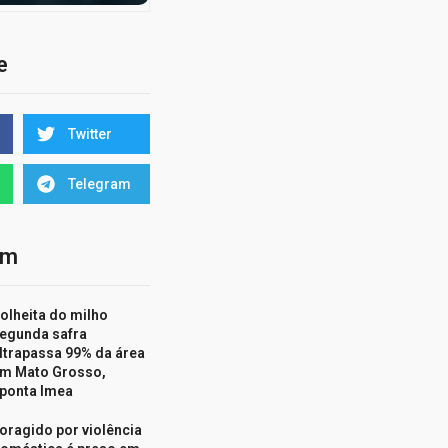
e
Twitter
Telegram
ém
olheita do milho
egunda safra
ltrapassa 99% da área
m Mato Grosso,
ponta Imea
oragido por violência