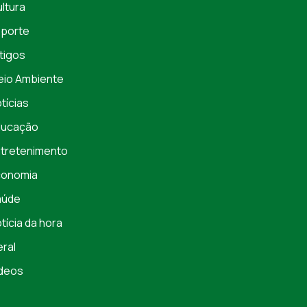
ltura
porte
tigos
io Ambiente
tícias
ducação
tretenimento
conomia
aúde
tícia da hora
ral
deos