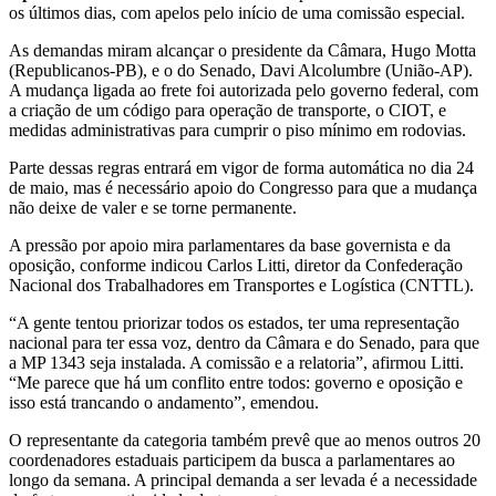
os últimos dias, com apelos pelo início de uma comissão especial.
As demandas miram alcançar o presidente da Câmara, Hugo Motta
(Republicanos-PB), e o do Senado, Davi Alcolumbre (União-AP).
A mudança ligada ao frete foi autorizada pelo governo federal, com
a criação de um código para operação de transporte, o CIOT, e
medidas administrativas para cumprir o piso mínimo em rodovias.
Parte dessas regras entrará em vigor de forma automática no dia 24
de maio, mas é necessário apoio do Congresso para que a mudança
não deixe de valer e se torne permanente.
A pressão por apoio mira parlamentares da base governista e da
oposição, conforme indicou Carlos Litti, diretor da Confederação
Nacional dos Trabalhadores em Transportes e Logística (CNTTL).
“A gente tentou priorizar todos os estados, ter uma representação
nacional para ter essa voz, dentro da Câmara e do Senado, para que
a MP 1343 seja instalada. A comissão e a relatoria”, afirmou Litti.
“Me parece que há um conflito entre todos: governo e oposição e
isso está trancando o andamento”, emendou.
O representante da categoria também prevê que ao menos outros 20
coordenadores estaduais participem da busca a parlamentares ao
longo da semana. A principal demanda a ser levada é a necessidade