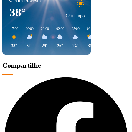
Alta Floresta
38°
Céu limpo
17:00
20:00
23:00
02:00
05:00
08:00
11:00
14:00
38°
32°
29°
26°
24°
31°
41°
42°
Compartilhe