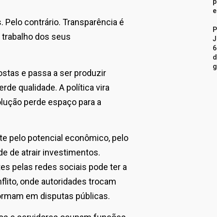
p
e
 Pelo contrário. Transparência é
P
 trabalho dos seus
J
6
d
g
ostas e passa a ser produzir
de qualidade. A política vira
olução perde espaço para a
te pelo potencial econômico, pelo
e de atrair investimentos.
s pelas redes sociais pode ter a
ito, onde autoridades trocam
formam em disputas públicas.