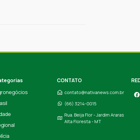
ategorias
CONTATO
RED
gronegócios
contato@nativanews.com.br
asil
(66) 3214-0015
dade
Rua. Beija Flor - Jardim Araras
Alta Floresta - MT
gional
lícia