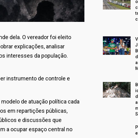
o
c
t
c
de dela. O vereador foi eleito
V
J
brar explicações, analisar
B
 os interesses da população.
d
a
er instrumento de controle e
B
i
d
 modelo de atuação política cada
a
m
os em repartições públicas,
S
públicos e discussões que
P
am a ocupar espaço central no
e