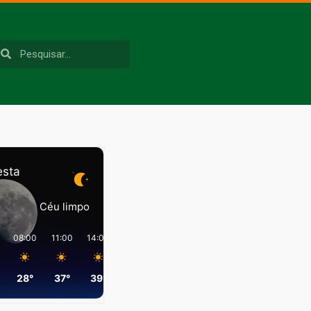
esta
Céu limpo
08:00
11:00
14:00
17:00
20:00
23:00
28°
37°
39°
35°
28°
26°