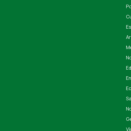
Po
Cu
Es
Ar
Me
No
E
En
E
S
No
Ge
Ví