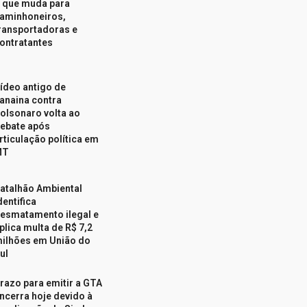
 que muda para
aminhoneiros,
ransportadoras e
ontratantes
ídeo antigo de
anaina contra
olsonaro volta ao
ebate após
rticulação política em
MT
atalhão Ambiental
dentifica
esmatamento ilegal e
plica multa de R$ 7,2
ilhões em União do
ul
razo para emitir a GTA
ncerra hoje devido à