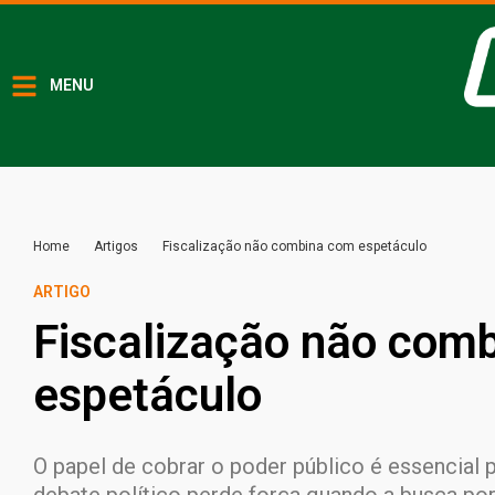
MENU
Home
Artigos
Fiscalização não combina com espetáculo
ARTIGO
Fiscalização não com
espetáculo
O papel de cobrar o poder público é essencial 