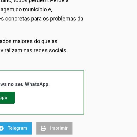
rulho, todos perdem. Perde a
imagem do município e,
es concretas para os problemas da
tados maiores do que as
iralizam nas redes sociais.
News no seu WhatsApp.
rupo
Telegram
Imprimir