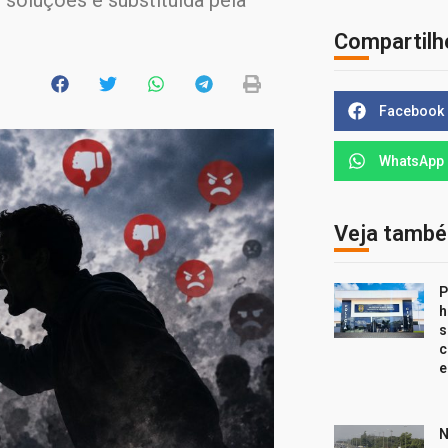
 soluções é substituída pela
Compartilh
Facebook
WhatsApp
Veja tamb
P
h
s
c
e
N