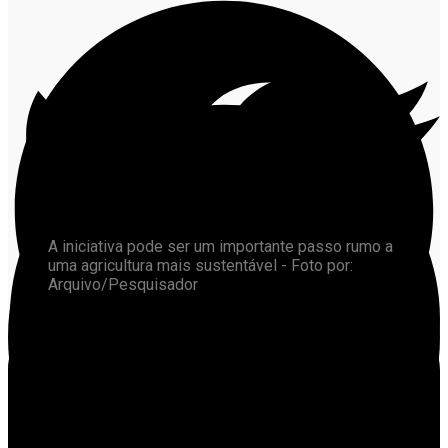
A iniciativa pode ser um importante passo rumo a
uma agricultura mais sustentável - Foto por:
Arquivo/Pesquisador
Uma pesquisa financiada pela Fundação de Amparo à
Pesquisa do Estado de Mato Grosso (Fapemat)
procura popularizar e mostrar as vantagens do uso do
pó de rocha como alternativa para a produção agrícola
e em pastagens.