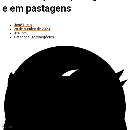
e em pastagens
José Lucio
20 de outubro de 2023
3:07 pm
Categoria:
Agronegócios
Home