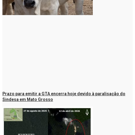
Prazo para emitir a GTA encerra hoje devido à paralisação do
Sindesa em Mato Grosso