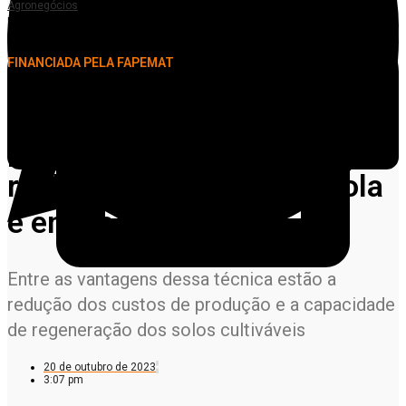
Agronegócios
Pesquisa procura popularizar o uso do pó de rocha na produção agrícola e em
pastagens
FINANCIADA PELA FAPEMAT
Pesquisa procura
popularizar o uso do pó de
rocha na produção agrícola
e em pastagens
Entre as vantagens dessa técnica estão a
redução dos custos de produção e a capacidade
de regeneração dos solos cultiváveis
20 de outubro de 2023
3:07 pm