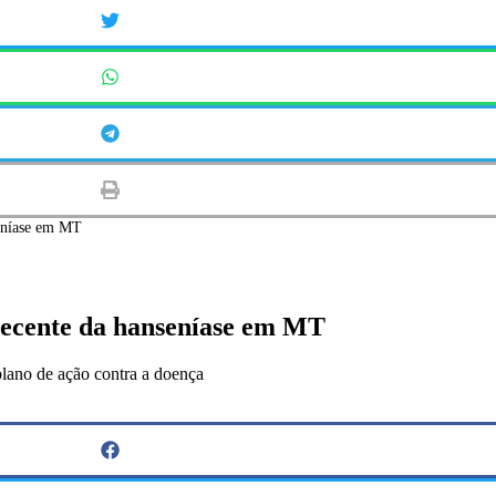
seníase em MT
recente da hanseníase em MT
lano de ação contra a doença