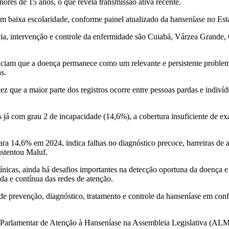
res de 15 anos, o que revela transmissão ativa recente.
om baixa escolaridade, conforme painel atualizado da hanseníase no Est
ia, intervenção e controle da enfermidade são Cuiabá, Várzea Grande, 
enciam que a doença permanece como um relevante e persistente proble
s.
ez que a maior parte dos registros ocorre entre pessoas pardas e indiví
 já com grau 2 de incapacidade (14,6%), a cobertura insuficiente de e
a 14,6% em 2024, indica falhas no diagnóstico precoce, barreiras de a
ustentou Maluf.
línicas, ainda há desafios importantes na detecção oportuna da doença 
da e contínua das redes de atenção.
s de prevenção, diagnóstico, tratamento e controle da hanseníase em co
te Parlamentar de Atenção à Hanseníase na Assembleia Legislativa (ALM