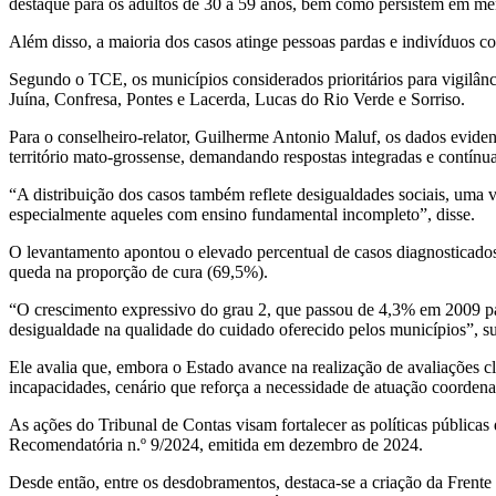
destaque para os adultos de 30 a 59 anos, bem como persistem em meno
Além disso, a maioria dos casos atinge pessoas pardas e indivíduos c
Segundo o TCE, os municípios considerados prioritários para vigilânc
Juína, Confresa, Pontes e Lacerda, Lucas do Rio Verde e Sorriso.
Para o conselheiro-relator, Guilherme Antonio Maluf, os dados evid
território mato-grossense, demandando respostas integradas e contínua
“A distribuição dos casos também reflete desigualdades sociais, uma v
especialmente aqueles com ensino fundamental incompleto”, disse.
O levantamento apontou o elevado percentual de casos diagnosticados
queda na proporção de cura (69,5%).
“O crescimento expressivo do grau 2, que passou de 4,3% em 2009 par
desigualdade na qualidade do cuidado oferecido pelos municípios”, s
Ele avalia que, embora o Estado avance na realização de avaliações c
incapacidades, cenário que reforça a necessidade de atuação coordena
As ações do Tribunal de Contas visam fortalecer as políticas pública
Recomendatória n.º 9/2024, emitida em dezembro de 2024.
Desde então, entre os desdobramentos, destaca-se a criação da Fren