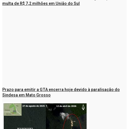
multa de R$ 7,2 milhões em União do Sul
Prazo para emitir a GTA encerra hoje devido à paralisação do
Sindesa em Mato Grosso