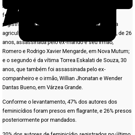
Ao todo, foram identificados 49 autores de
feminicídios em 2024. Em dois dos 47 crimes
registrados, houve dois autores. Um deles é o da
agricultora e empresária Raquel Maziero Cattani, de 26
anos, assassinada pelo ex-marido e seu irmão,
Romero e Rodrigo Xavier Mengarde, em Nova Mutum;
e o segundo é da vítima Torrea Eskalati de Souza, 30
anos, que também foi assassinada pelo ex-
companheiro e o irmão, Willian Jhonatan e Wender
Dantas Bueno, em Várzea Grande.
Conforme o levantamento, 47% dos autores dos
feminicídios foram presos em flagrante, e 26% presos
posteriormente por mandados.
20% dos autores de feminicídio, registrados no último