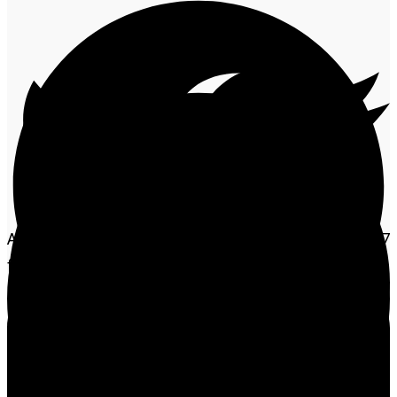
A Polícia Civil de Mato Grosso esclareceu 100% dos 47
feminicídios ocorridos no Estado, em 2024, e prendeu
73% do total dos autores dos crimes. Os dados são do
relatório elaborado pela Diretoria de Inteligência da
instituição sobre os casos de assassinatos de
mulheres registrados no último ano.