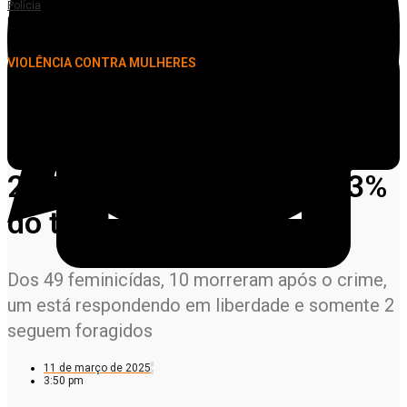
Polícia
Polícia Civil esclareceu 100% dos feminicídios de 2024 em MT e prendeu 73%
do total de autores
VIOLÊNCIA CONTRA MULHERES
Polícia Civil esclareceu
100% dos feminicídios de
2024 em MT e prendeu 73%
do total de autores
Dos 49 feminicídas, 10 morreram após o crime,
um está respondendo em liberdade e somente 2
seguem foragidos
11 de março de 2025
3:50 pm