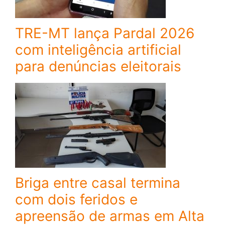
TRE-MT lança Pardal 2026
com inteligência artificial
para denúncias eleitorais
Briga entre casal termina
com dois feridos e
apreensão de armas em Alta