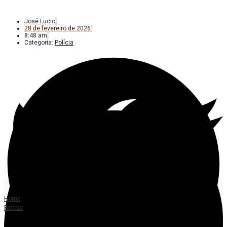
José Lucio
28 de fevereiro de 2026
8:48 am
Categoria:
Polícia
Home
Polícia
Adolescente é apreendido após ameaçar professor em escola de Alta
Floresta