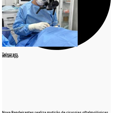
Facebook
Twitter
Telegram
WhatsApp
Nova Bandeirantes realiza mutirão de cirurgias oftalmológicas