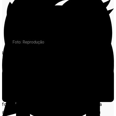
Foto: Reprodução
Um desentendimento em ambiente escolar mobilizou
a Polícia Militar na manhã desta sexta-feira (27), no
bairro Jardim Universitário, em
Alta Floresta
. Um
adolescente de 15 anos foi apreendido após ameaçar
um professor dentro da unidade de ensino.
De acordo com o 8º Batalhão da Polícia Militar, a equipe
foi acionada via COPOM por volta das 10h20 para
atender a ocorrência em um colégio estadual da