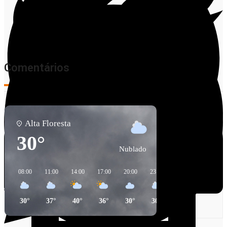
Comentários
Alta Floresta
30°
Nublado
Facebook
08:00
11:00
14:00
17:00
20:00
23:00
02:00
05:00
Twitter
30°
37°
40°
36°
30°
30°
25°
24°