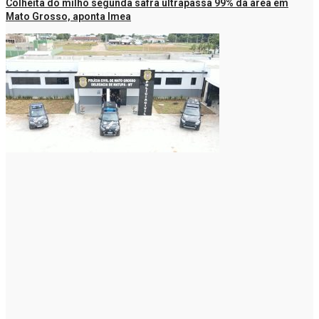
Colheita do milho segunda safra ultrapassa 99% da área em
Mato Grosso, aponta Imea