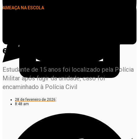
AMEAÇA NA ESCOLA
Adolescente é apreendido
após ameaçar professor em
escola de Alta Floresta
Estudante de 15 anos foi localizado pela Polícia
Militar após fugir da unidade; caso foi
encaminhado à Polícia Civil
28 de fevereiro de 2026
8:48 am