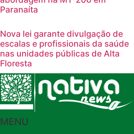
Paranaíta
Nova lei garante divulgação de
escalas e profissionais da saúde
nas unidades públicas de Alta
Floresta
MENU