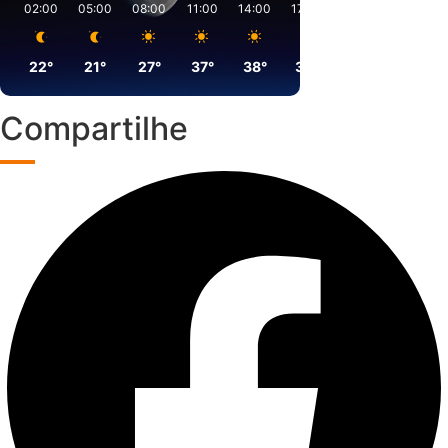
02:00
05:00
08:00
11:00
14:00
17:00
20:00
23:00
22°
21°
27°
37°
38°
35°
27°
25°
Compartilhe