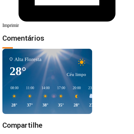
Imprimir
Comentários
Alta Floresta
28°
Céu limpo
08:00
11:00
14:00
17:00
20:00
23:00
02:00
05:00
28°
37°
38°
35°
28°
27°
25°
26°
Compartilhe