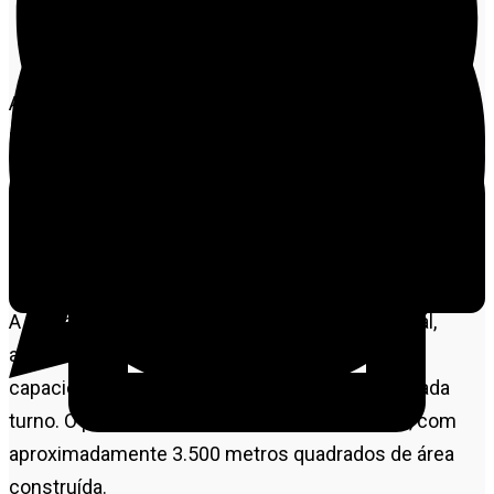
Crédito - Daniel Berigo/Secom-MT
A Prefeitura de
Alta Floresta
confirmou a abertura do
processo licitatório para construção de uma nova
escola municipal no bairro Jardim Almeida Prado. O
investimento estimado é de R$ 16,9 milhões, fruto de
parceria com o Governo do Estado, por meio da
Secretaria de Estado de Educação (Seduc).
A unidade será destinada ao ensino fundamental,
atendendo estudantes do 1º ao 5º ano, com
capacidade projetada para até 560 alunos em cada
turno. O projeto prevê uma estrutura moderna, com
aproximadamente 3.500 metros quadrados de área
construída.