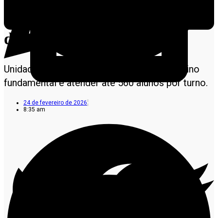
municipal com investimento
de R$ 16,9 milhões
Unidade vai ampliar oferta de vagas no ensino
fundamental e atender até 560 alunos por turno.
24 de fevereiro de 2026
8:35 am