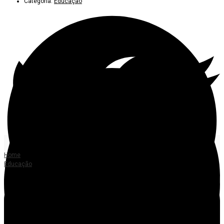
Categoria:
Educação
Home
Educação
Alta Floresta terá nova escola municipal com investimento de R$ 16,9
milhões
NOVA ESCOLA MUNICIPAL
Alta Floresta terá nova escola