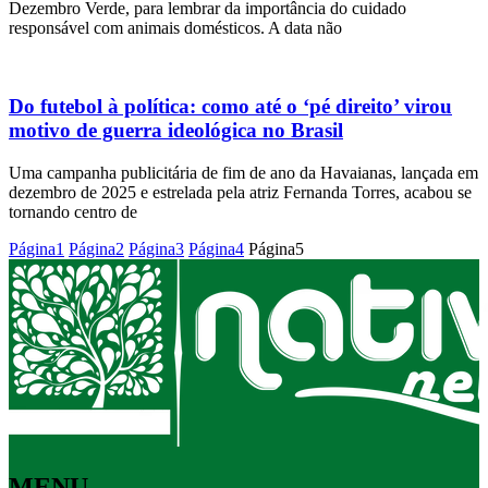
Dezembro Verde, para lembrar da importância do cuidado
responsável com animais domésticos. A data não
Do futebol à política: como até o ‘pé direito’ virou
motivo de guerra ideológica no Brasil
Uma campanha publicitária de fim de ano da Havaianas, lançada em
dezembro de 2025 e estrelada pela atriz Fernanda Torres, acabou se
tornando centro de
Página
1
Página
2
Página
3
Página
4
Página
5
MENU