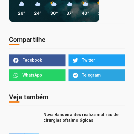
26°
24°
30°
37°
40°
37°
29°
3
Compartilhe
Facebook
Twitter
WhatsApp
Telegram
Veja também
Nova Bandeirantes realiza mutirão de
cirurgias oftalmológicas