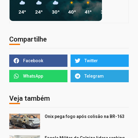
24°
24°
30°
40°
41°
37°
29°
3
Compartilhe
Facebook
Twitter
WhatsApp
Telegram
Veja também
Onix pega fogo após colisão na BR-163