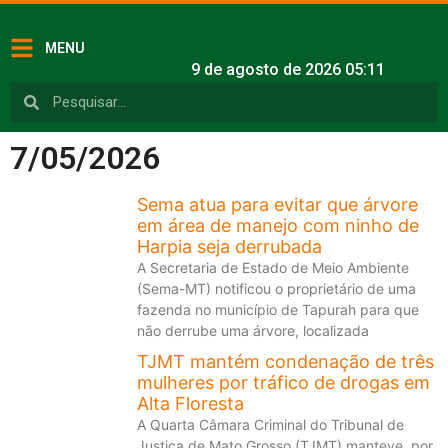
MENU
9 de agosto de 2026 05:11
7/05/2026
Sema atua para evitar que árvore
em área de manejo com ninho de
Harpia seja derrubada
A Secretaria de Estado de Meio Ambiente
(Sema-MT) notificou o proprietário de uma
fazenda no município de Tapurah para que
não derrube uma árvore, localizada
TJMT mantém condenação de três
mulheres por tráfico de drogas em
Alta Floresta
A Quarta Câmara Criminal do Tribunal de
Justiça de Mato Grosso (TJMT) manteve, por