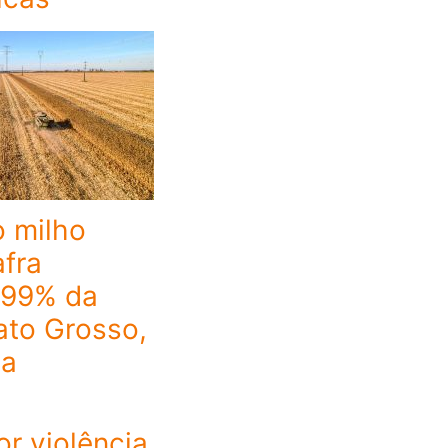
o milho
fra
 99% da
ato Grosso,
ea
or violência