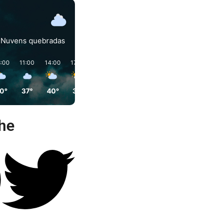
Nuvens quebradas
:00
11:00
14:00
17:00
20:00
23:00
0°
37°
40°
37°
29°
30°
he