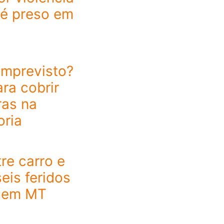
 é preso em
imprevisto?
ra cobrir
ras na
oria
re carro e
eis feridos
 em MT