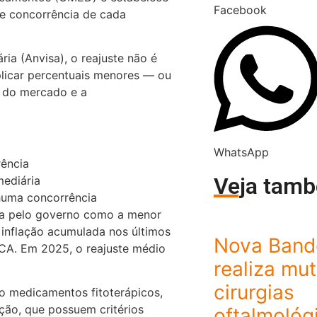
Facebook
e concorrência de cada
ária
(Anvisa), o reajuste não é
plicar percentuais menores — ou
s do mercado e a
WhatsApp
ência
Veja tam
mediária
huma concorrência
da pelo governo como a menor
 inflação acumulada nos últimos
Nova Band
PCA. Em 2025, o reajuste médio
realiza mut
cirurgias
o medicamentos fitoterápicos,
ção, que possuem critérios
oftalmológ