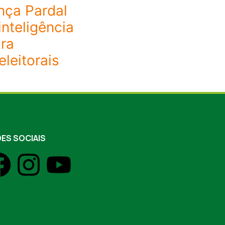
nça Pardal
nteligência
ara
leitorais
ES SOCIAIS