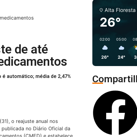
Alta Floresta
e medicamentos
26°
02:00
05:00
08
te de até
medicamentos
26°
24°
3
Compartil
o é automático; média de 2,47%
(31), o reajuste anual nos
publicada no Diário Oficial da
icamentos
(CMED) e estabelece