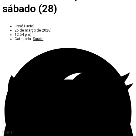
sábado (28)
José Lucio
26 de março de 2026
12:54 pm
Categoria:
Saúde
Home