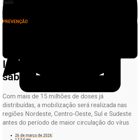
Saúde
Campanha Nacional de Vacinação contra a Influenza começa neste sábado
(28)
PREVENÇÃO
Campanha Nacional de
Vacinação contra a
Influenza começa neste
sábado (28)
Com mais de 15 milhões de doses já
distribuídas, a mobilização será realizada nas
regiões Nordeste, Centro-Oeste, Sul e Sudeste
antes do período de maior circulação do vírus
26 de março de 2026
12:54 pm