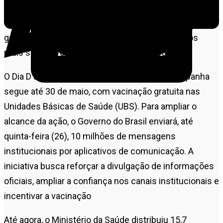
anualmente pelo Ministério da Saúde, com apoio de
estados e municípios, a mobilização prioriza crianças,
gestantes e idosos com 60 anos ou mais, grupos
mais suscetíveis a formas graves da doença.
O Dia D será realizado na mesma data, e a campanha
segue até 30 de maio, com vacinação gratuita nas
Unidades Básicas de Saúde (UBS). Para ampliar o
alcance da ação, o Governo do Brasil enviará, até
quinta-feira (26), 10 milhões de mensagens
institucionais por aplicativos de comunicação. A
iniciativa busca reforçar a divulgação de informações
oficiais, ampliar a confiança nos canais institucionais e
incentivar a vacinação
Até agora, o Ministério da Saúde distribuiu 15,7