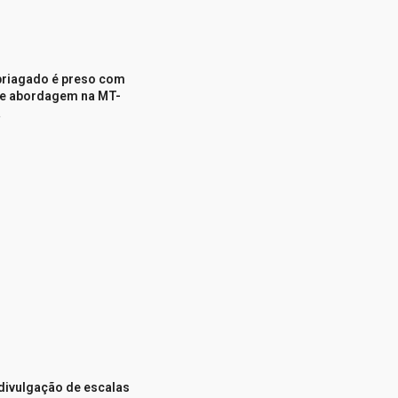
briagado é preso com
te abordagem na MT-
a
 divulgação de escalas