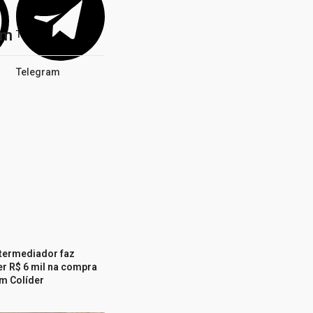
ém
Twitter
Telegram
ntermediador faz
r R$ 6 mil na compra
m Colíder