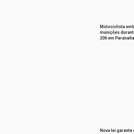
Motociclista em
munições duran
206 em Paranaít
Nova lei garante