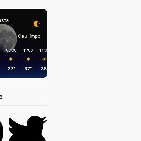
esta
Céu limpo
08:00
11:00
14:00
17:00
20:00
23:00
27°
37°
38°
35°
27°
25°
e