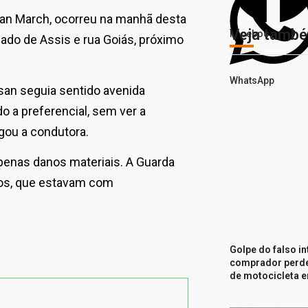
an March, ocorreu na manhã desta
Veja tamb
Facebook
hado de Assis e rua Goiás, próximo
WhatsApp
san seguia sentido avenida
 a preferencial, sem ver a
gou a condutora.
penas danos materiais. A Guarda
ulos, que estavam com
Golpe do falso i
comprador perde
de motocicleta e