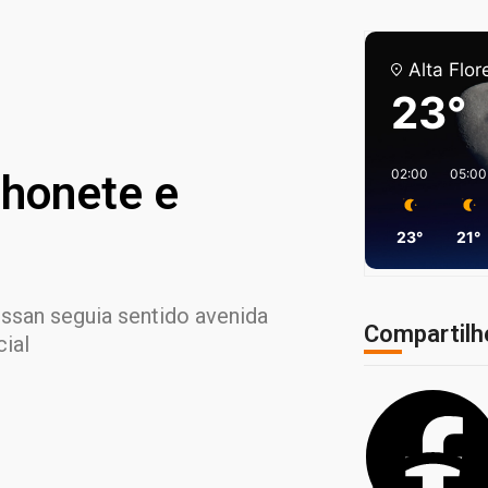
Alta Flor
23°
02:00
05:00
nhonete e
23°
21°
ssan seguia sentido avenida
Compartilh
ial