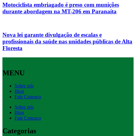
Motociclista embriagado é preso com munições
durante abordagem na MT-206 em Paranaíta
Nova lei garante divulgação de escalas e
profissionais da saúde nas unidades públicas de Alta
Floresta
MENU
Sobre nós
Blog
Fale Conosco
Sobre nós
Blog
Fale Conosco
Categorias