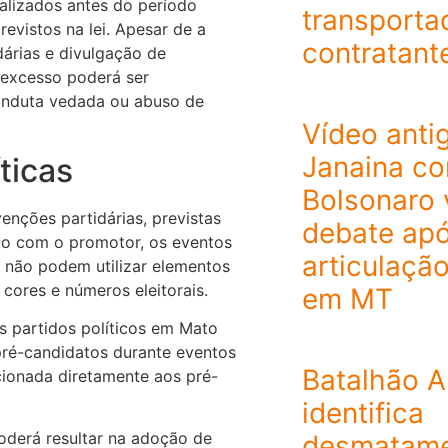
alizados antes do período
transporta
evistos na lei. Apesar de a
contratant
idárias e divulgação de
 excesso poderá ser
onduta vedada ou abuso de
Vídeo anti
Janaina co
ticas
Bolsonaro 
enções partidárias, previstas
debate ap
o com o promotor, os eventos
articulação
e não podem utilizar elementos
 cores e números eleitorais.
em MT
os partidos políticos em Mato
pré-candidatos durante eventos
Batalhão A
cionada diretamente aos pré-
identifica
derá resultar na adoção de
desmatamen