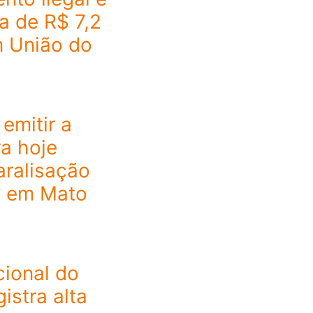
a de R$ 7,2
m União do
emitir a
a hoje
aralisação
a em Mato
ional do
istra alta