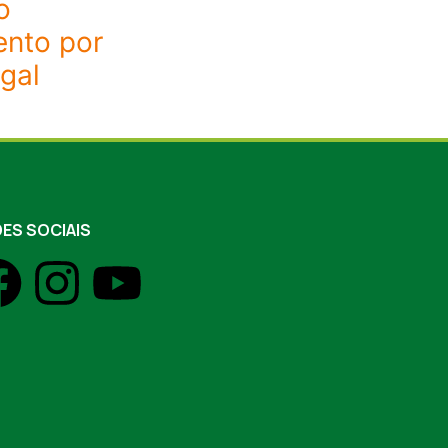
o
nto por
egal
ES SOCIAIS