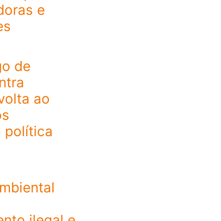
doras e
es
go de
ntra
volta ao
ós
 política
mbiental
to ilegal e