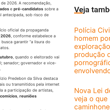
s de 2026
. A recomendação,
Veja tam
liados
e
pré-candidatos
sobre a
l antecipada, sob risco de
Polícia Civ
ício oficial da propaganda
e 2026
, conforme estabelece a
homem po
busca garantir “a lisura do
exploração
atos.
produção 
outubro
, quando o eleitorado vai
pornográfi
l; senador; governador e vice-
.
envolvendo
izio Predebon da Silva destaca
is ou transmitidos pela internet
Nova Lei d
 a participação de artistas,
comícios
,
reuniões
veja o que
caminhonei