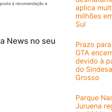
esposta à recomendação e
aplica mult
milhões e
Sul
va News no seu
Prazo para 
GTA encerr
devido à p
do Sindes
Grosso
Parque Nac
Juruena reg