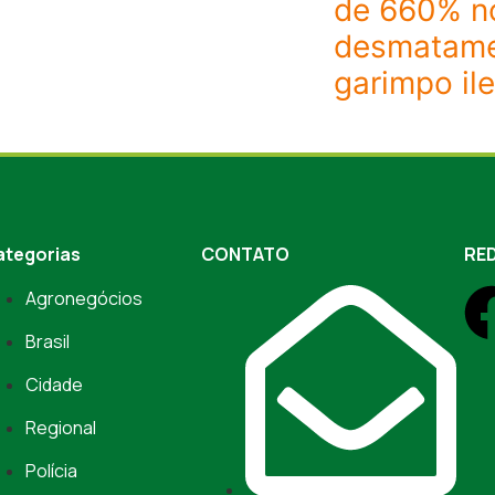
de 660% n
desmatame
garimpo il
ategorias
CONTATO
RED
Agronegócios
Brasil
Cidade
Regional
Polícia