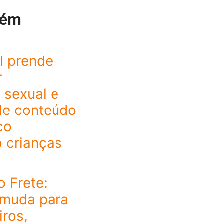
bém
il prende
r
 sexual e
de conteúdo
co
 crianças
o Frete:
 muda para
ros,