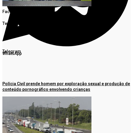
Facebook
Twitter
Telegram
WhatsApp
Polícia Civil prende homem por exploração sexual e produção de
conteúdo pornográfico envolvendo crianças