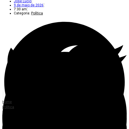
José Lucio
9 de maio de 2026
7:30 am
Categoria:
Política
Home
Política
Investigação sobre lobby no Incra-MT aumenta pressão sobre deputado Valdir
Barranco em Mato Grosso
DESAPROPRIAÇÕES DE TERRAS