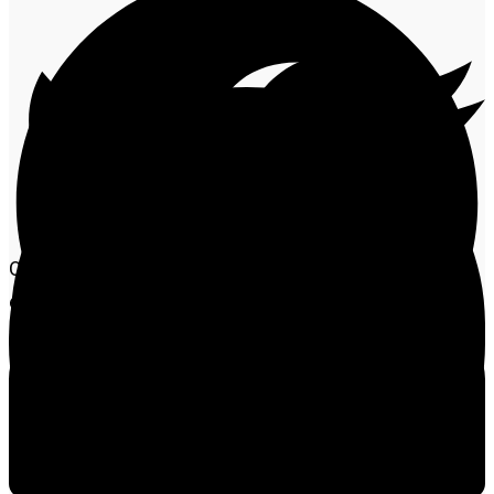
O avanço das investigações sobre um suposto
esquema de lobby e irregularidades em
desapropriações no Instituto Nacional de Colonização
e Reforma Agrária (Incra) em Mato Grosso passou a
ampliar a pressão política sobre o deputado estadual
Valdir Barranco
dentro da
Assembleia Legislativa de
Mato Grosso
.