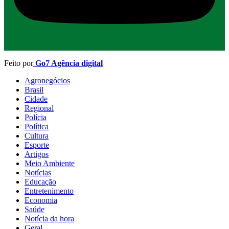
Feito por
Go7 Agência digital
Agronegócios
Brasil
Cidade
Regional
Polícia
Política
Cultura
Esporte
Artigos
Meio Ambiente
Notícias
Educação
Entretenimento
Economia
Saúde
Notícia da hora
Geral