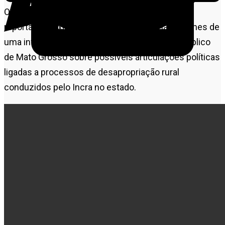
O caso ganhou repercussão nacional após
reportagem exibida pelo
Fala Brasil
revelar detalhes de
uma investigação conduzida pelo
Ministério Público
de Mato Grosso
sobre possíveis articulações políticas
ligadas a processos de desapropriação rural
conduzidos pelo Incra no estado.