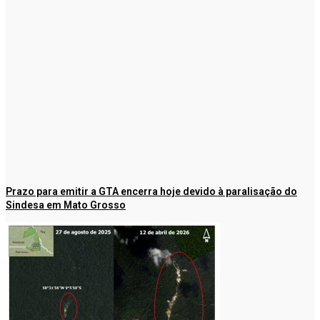
Prazo para emitir a GTA encerra hoje devido à paralisação do
Sindesa em Mato Grosso