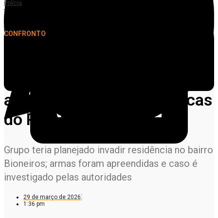
Polícia
Três suspeitos morrem em confronto com a PM durante ação contra roubo
em Lucas do Rio Verde
CONFRONTO
Três suspeitos morrem em
confronto com a PM durante
ação contra roubo em Lucas
do Rio Verde
Grupo teria planejado invadir residência no bairro
Bioneiros; armas foram apreendidas e caso é
investigado pelas autoridades
29 de março de 2026
1:36 pm