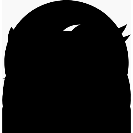
Três homens morreram em confronto com a Polícia
Militar na madrugada deste domingo (29), no bairro
Bioneiros, em
Lucas do Rio Verde
. A ação ocorreu
após informações sobre um possível roubo a
residência no município.
De acordo com a Polícia Militar, as equipes foram