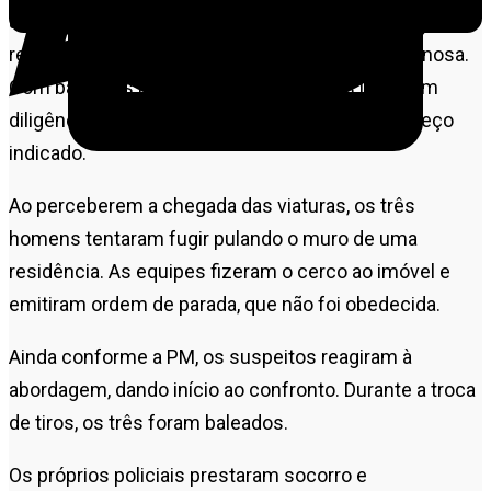
acionadas após a
Polícia Civil de Mato Grosso
repassar dados sobre a possível investida criminosa.
Com base nas informações, os policiais iniciaram
diligências e localizaram os suspeitos no endereço
indicado.
Ao perceberem a chegada das viaturas, os três
homens tentaram fugir pulando o muro de uma
residência. As equipes fizeram o cerco ao imóvel e
emitiram ordem de parada, que não foi obedecida.
Ainda conforme a PM, os suspeitos reagiram à
abordagem, dando início ao confronto. Durante a troca
de tiros, os três foram baleados.
Os próprios policiais prestaram socorro e