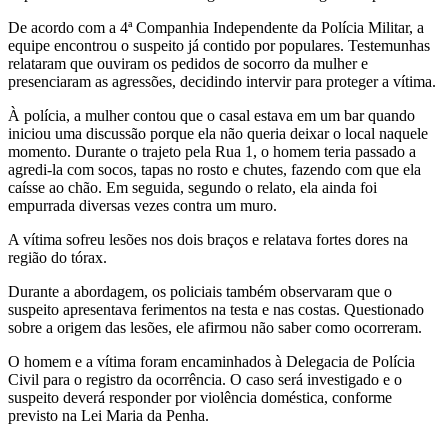
De acordo com a 4ª Companhia Independente da Polícia Militar, a
equipe encontrou o suspeito já contido por populares. Testemunhas
relataram que ouviram os pedidos de socorro da mulher e
presenciaram as agressões, decidindo intervir para proteger a vítima.
À polícia, a mulher contou que o casal estava em um bar quando
iniciou uma discussão porque ela não queria deixar o local naquele
momento. Durante o trajeto pela Rua 1, o homem teria passado a
agredi-la com socos, tapas no rosto e chutes, fazendo com que ela
caísse ao chão. Em seguida, segundo o relato, ela ainda foi
empurrada diversas vezes contra um muro.
A vítima sofreu lesões nos dois braços e relatava fortes dores na
região do tórax.
Durante a abordagem, os policiais também observaram que o
suspeito apresentava ferimentos na testa e nas costas. Questionado
sobre a origem das lesões, ele afirmou não saber como ocorreram.
O homem e a vítima foram encaminhados à Delegacia de Polícia
Civil para o registro da ocorrência. O caso será investigado e o
suspeito deverá responder por violência doméstica, conforme
previsto na Lei Maria da Penha.