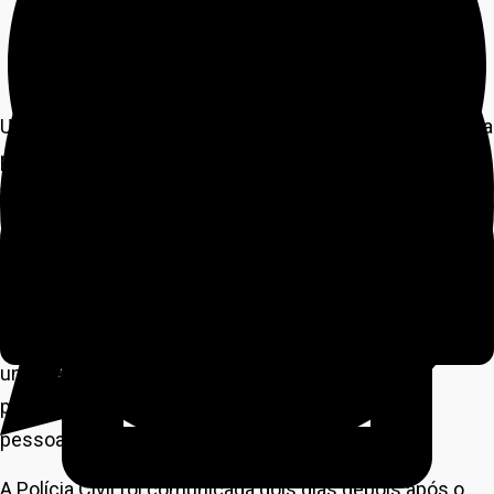
Uma investigação realizada pela Polícia Civil culminou na
prisão de um homem, suspeito de envolvimento em um
furto ocorrido no último dia 5, no Centro de
Especialidades Médicas, da Secretaria de Saúde de
Cuiabá. A prisão ocorreu nesta quarta-feira (9.4), na
Capital.
Na ocasião, criminosos arrombaram diversas salas da
unidade e subtraíram 25 CPUs, medicamentos
psicotrópicos, câmeras de segurança e objetos
pessoais dos servidores.
A Polícia Civil foi comunicada dois dias depois após o