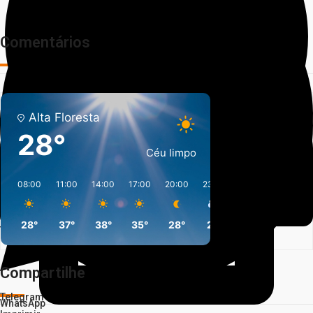
Comentários
Alta Floresta
28°
Céu limpo
08:00
11:00
14:00
17:00
20:00
23:00
02:00
05:00
Facebook
28°
37°
38°
35°
28°
27°
25°
26°
Twitter
Compartilhe
Telegram
WhatsApp