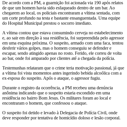
De acordo com a PM, a guarnição foi acionada via 190 após relatos
de que um homem havia sido esfaqueado dentro de um bar. Ao
chegarem ao local, os policiais encontraram a vítima sentada, com
um corte profundo na testa e bastante ensanguentada. Uma equipe
do Hospital Municipal prestou o socorro imediato.
A vítima contou que estava consumindo cerveja no estabelecimento
e, ao sair em direção à sua residência, foi surpreendida pelo agressor
em uma esquina próxima. O suspeito, armado com uma faca, tentou
desferir vários golpes, mas o homem conseguiu se defender e
escapar, sendo atingido apenas no rosto. Ferido, ele correu de volta
ao bar, onde foi amparado por clientes até a chegada da polícia.
Testemunhas relataram que o crime teria motivação passional, já que
a vítima foi vista momentos antes ingerindo bebida alcoólica com a
ex-esposa do suspeito. Após o ataque, o agressor fugiu.
Durante o registro da ocorrência, a PM recebeu uma denúncia
anônima indicando que o suspeito estaria escondido em uma
residência no bairro Bom Jesus. Os militares foram ao local e
encontraram o homem, que confessou o ataque.
O suspeito foi detido e levado à Delegacia de Polícia Civil, onde
deve responder por tentativa de homicídio doloso e lesão corporal.