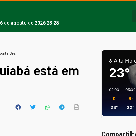
6 de agosto de 2026 23:28
ponta Seaf
Alta Flor
uiabá está em
23°
02:00
05:00
23°
22°
Compartilh