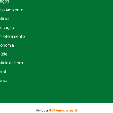
tigos
io Ambiente
tícias
ducação
tretenimento
conomia
aúde
tícia da hora
ral
deos
Feito por
Go7 Agência digital