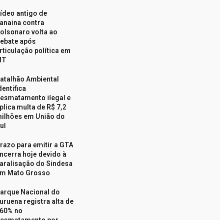
ídeo antigo de
anaina contra
olsonaro volta ao
ebate após
rticulação política em
MT
atalhão Ambiental
dentifica
esmatamento ilegal e
plica multa de R$ 7,2
ilhões em União do
ul
razo para emitir a GTA
ncerra hoje devido à
aralisação do Sindesa
m Mato Grosso
arque Nacional do
uruena registra alta de
60% no