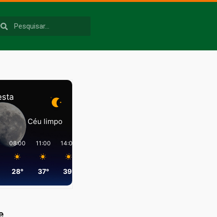
esta
Céu limpo
08:00
11:00
14:00
17:00
20:00
23:00
28°
37°
39°
35°
28°
26°
e