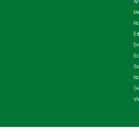
Ar
Me
No
E
En
E
S
No
Ge
Ví