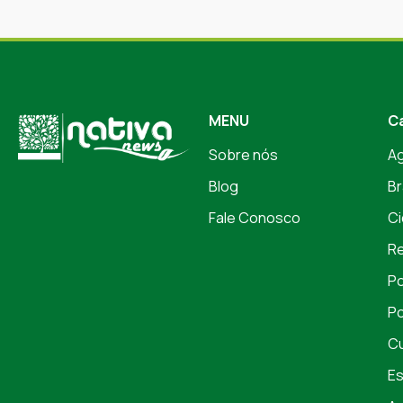
MENU
C
Sobre nós
A
Blog
Br
Fale Conosco
Ci
Re
Po
Po
Cu
Es