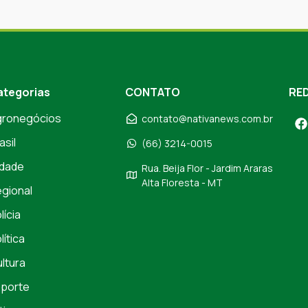
ategorias
CONTATO
RED
gronegócios
contato@nativanews.com.br
asil
(66) 3214-0015
dade
Rua. Beija Flor - Jardim Araras
Alta Floresta - MT
gional
lícia
lítica
ltura
porte