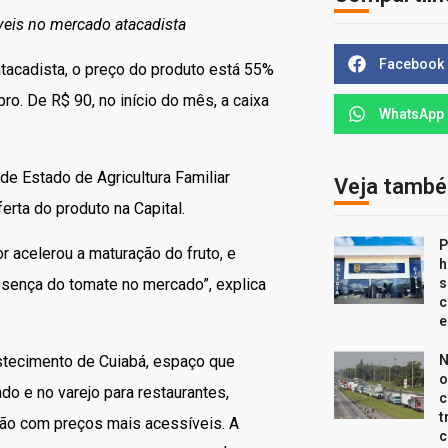
veis no mercado atacadista
Facebook
acadista, o preço do produto está 55%
o. De R$ 90, no início do mês, a caixa
WhatsApp
e Estado de Agricultura Familiar
Veja tamb
erta do produto na Capital.
P
r acelerou a maturação do fruto, e
h
s
esença do tomate no mercado”, explica
c
e
astecimento de Cuiabá, espaço que
N
o
do e no varejo para restaurantes,
c
t
stão com preços mais acessíveis. A
c