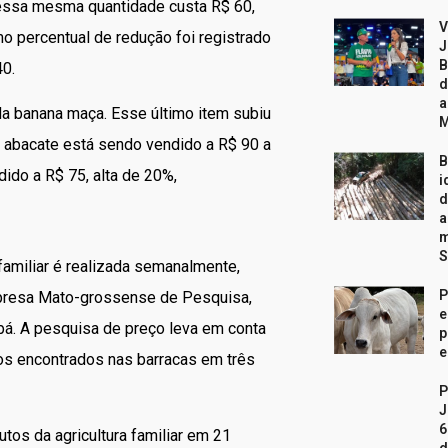
e essa mesma quantidade custa R$ 60,
V
 percentual de redução foi registrado
J
B
 40.
d
a
 da banana maça. Esse último item subiu
 abacate está sendo vendido a R$ 90 a
B
ido a R$ 75, alta de 20%,
i
d
a
m
S
familiar é realizada semanalmente,
P
Empresa Mato-grossense de Pesquisa,
e
bá. A pesquisa de preço leva em conta
p
e
s encontrados nas barracas em três
P
J
6
tos da agricultura familiar em 21