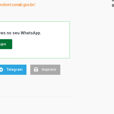
d
rohort.conab.gov.br/
g
News no seu WhatsApp.
rupo
Telegram
Imprimir