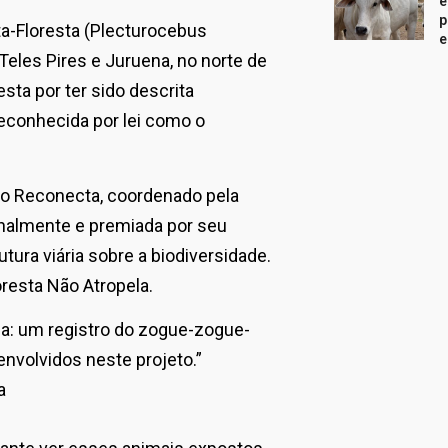
e
p
ta-Floresta (Plecturocebus
e
Teles Pires e Juruena, no norte de
sta por ter sido descrita
reconhecida por lei como o
to Reconecta, coordenado pela
onalmente e premiada por seu
tura viária sobre a biodiversidade.
oresta Não Atropela.
ia: um registro do zogue-zogue-
 envolvidos neste projeto.”
a