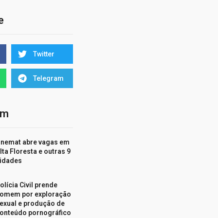
e
Twitter
Telegram
ém
nemat abre vagas em
lta Floresta e outras 9
idades
olícia Civil prende
omem por exploração
exual e produção de
onteúdo pornográfico