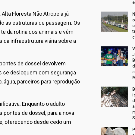
e
lta Floresta Não Atropela já
N
o
ando as estruturas de passagem. Os
c
e da rotina dos animais e vêm
t
c
 da infraestrutura viária sobre a
V
J
B
 pontes de dossel devolvem
d
ais se desloquem com segurança
a
, água, parceiros para reprodução
B
i
d
ificativa. Enquanto o adulto
a
m
s pontes de dossel, para a nova
S
te, oferecendo desde cedo um
P