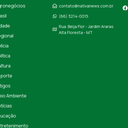
gronegócios
contato@nativanews.com.br
asil
(66) 3214-0015
dade
Rua. Beija Flor - Jardim Araras
Alta Floresta - MT
gional
lícia
lítica
ltura
porte
tigos
io Ambiente
tícias
ducação
tretenimento