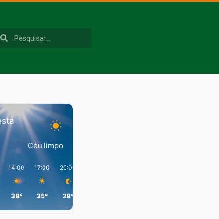
esta
Céu limpo
14:00
17:00
20:00
23:00
02:00
05:00
38°
35°
28°
27°
25°
26°