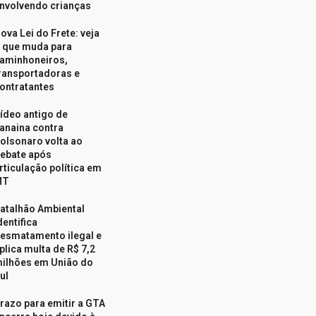
nvolvendo crianças
ova Lei do Frete: veja
 que muda para
aminhoneiros,
ransportadoras e
ontratantes
ídeo antigo de
anaina contra
olsonaro volta ao
ebate após
rticulação política em
MT
atalhão Ambiental
dentifica
esmatamento ilegal e
plica multa de R$ 7,2
ilhões em União do
ul
razo para emitir a GTA