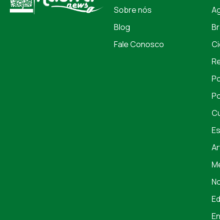
Sobre nós
A
Blog
Br
Fale Conosco
Ci
Re
Po
Po
Cu
Es
Ar
Me
No
E
En