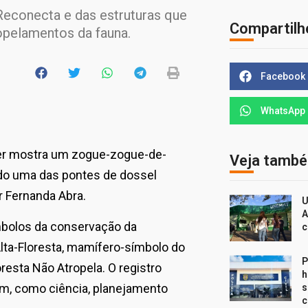
Reconecta e das estruturas que
Compartilh
opelamentos da fauna.
Facebook
WhatsApp
ster mostra um zogue-zogue-de-
Veja tamb
ndo uma das pontes de dossel
 Fernanda Abra.
U
A
ímbolos da conservação da
c
lta-Floresta, mamífero-símbolo do
P
resta Não Atropela. O registro
h
em, como ciência, planejamento
s
c