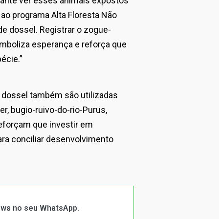
tiante ver esses animais expostos
s ao programa Alta Floresta Não
de dossel. Registrar o zogue-
imboliza esperança e reforça que
écie.”
 dossel também são utilizadas
, bugio-ruivo-do-rio-Purus,
eforçam que investir em
para conciliar desenvolvimento
News no seu WhatsApp.