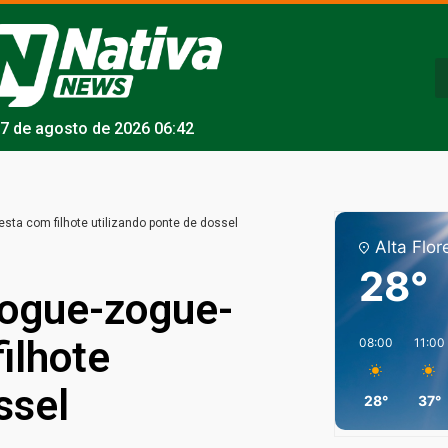
7 de agosto de 2026 06:42
esta com filhote utilizando ponte de dossel
Alta Flor
28°
zogue-zogue-
ilhote
08:00
11:00
ssel
28°
37°