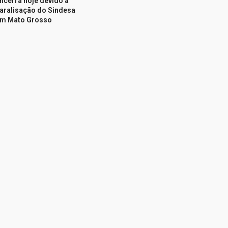
ncerra hoje devido à
aralisação do Sindesa
m Mato Grosso