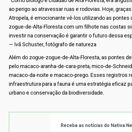
“Como biólogo e cidadão de Alta Floresta, era angus
ao perigo ao atravessar ruas e rodovias. Hoje, graça
Atropela, é emocionante vê-los utilizando as pontes 
zogue-de-Alta-Floresta com um filhote nas costas s
investir na conservação é garantir o futuro dessa esp
— Ivã Schuster, fotógrafo de natureza
Além do zogue-zogue-de-Alta-Floresta, as pontes de
pelo macaco-aranha-de-cara-preta, mico-de-Schneider
macaco-da-noite e macaco-prego. Esses registros r
infraestrutura para a fauna é uma estratégia eficaz 
urbano e conservação da biodiversidade.
Receba as notícias do Nativa 