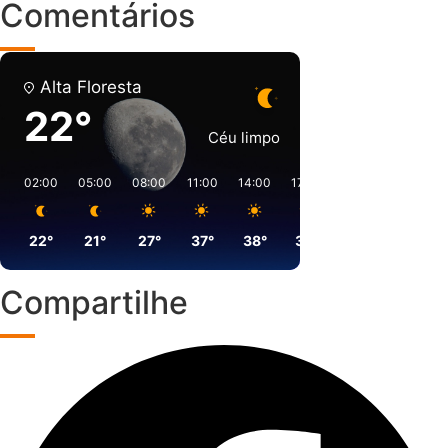
Comentários
Alta Floresta
22°
Céu limpo
02:00
05:00
08:00
11:00
14:00
17:00
20:00
23:00
22°
21°
27°
37°
38°
35°
27°
25°
Compartilhe