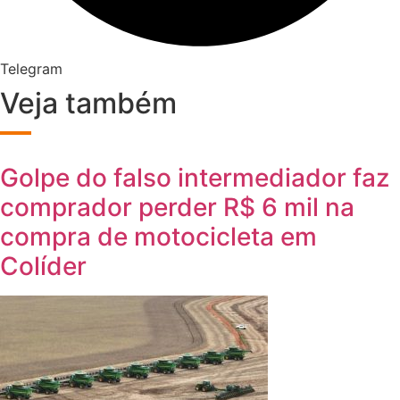
Telegram
Veja também
Golpe do falso intermediador faz
comprador perder R$ 6 mil na
compra de motocicleta em
Colíder