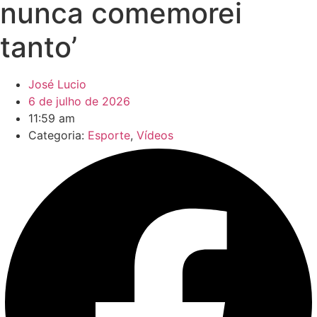
nunca comemorei
tanto’
José Lucio
6 de julho de 2026
11:59 am
Categoria:
Esporte
,
Vídeos