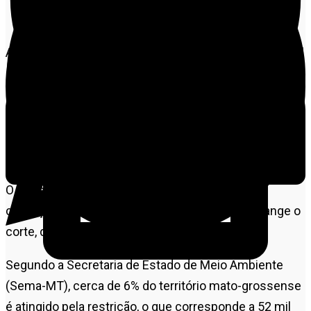
Crédito - Karla Silva Sema-MT
Até o dia 1º de abril está proibida a exploração florestal
sustentável em Mato Grosso. A medida busca
proteger o solo dos impactos da retirada da madeira
na estação chuvosa, além de minimizar as
consequências do transporte pesado dentro das
florestas.
O período proibitivo, que ocorre todos os anos,
começou no dia 1º de fevereiro. A restrição abrange o
corte, derrubada, arraste ou transporte de toras.
Segundo a Secretaria de Estado de Meio Ambiente
(Sema-MT), cerca de 6% do território mato-grossense
é atingido pela restrição, o que corresponde a 52 mil