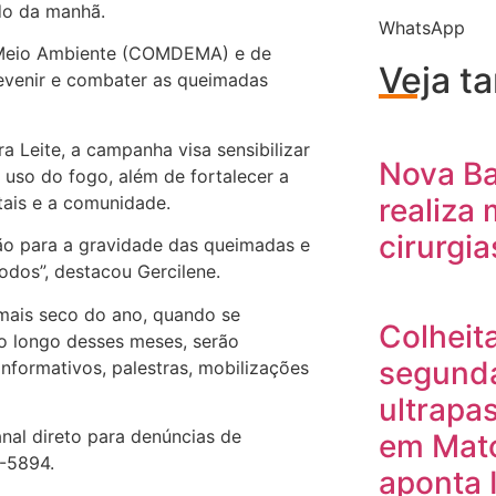
odo da manhã.
WhatsApp
 Meio Ambiente (COMDEMA) e de
Veja 
prevenir e combater as queimadas
a Leite, a campanha visa sensibilizar
Nova Ba
 uso do fogo, além de fortalecer a
tais e a comunidade.
realiza 
cirurgi
ão para a gravidade das queimadas e
odos”, destacou Gercilene.
mais seco do ano, quando se
Colheit
 Ao longo desses meses, serão
segunda
informativos, palestras, mobilizações
ultrapa
nal direto para denúncias de
em Mato
-5894.
aponta 