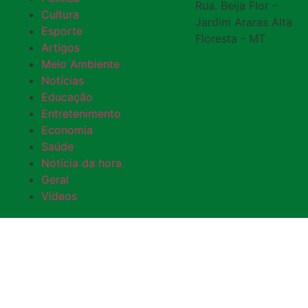
Rua. Beija Flor -
Cultura
Jardim Araras Alta
Esporte
Floresta - MT
Artigos
Meio Ambiente
Notícias
Educação
Entretenimento
Economia
Saúde
Notícia da hora
Geral
Vídeos