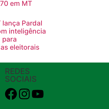
070 em MT
lança Pardal
m inteligência
l para
as eleitorais
REDES
SOCIAIS