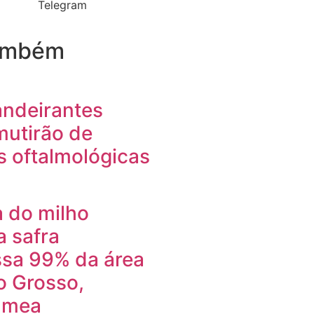
Telegram
também
ndeirantes
mutirão de
as oftalmológicas
a do milho
 safra
ssa 99% da área
 Grosso,
Imea