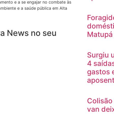
amento e a se engajar no combate às
mbiente e a saúde pública em Alta
Foragid
domésti
va News no seu
Matupá
Surgiu 
4 saída
gastos 
aposent
Colisão 
van deix