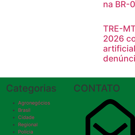
na BR-
TRE-MT 
2026 co
artificia
denúnci
Categorias
CONTATO
Agronegócios
Brasil
Cidade
Regional
Polícia