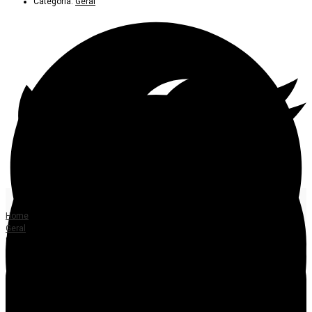
Categoria:
Geral
Home
Geral
Padre processa Globo, Record e SBT após vídeo viral em MT
DANOS MORAIS.
Padre processa Globo,