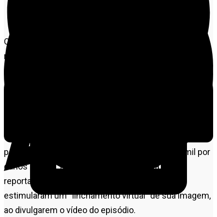
O padre Luciano Braga Simplício, que ganhou
repercussão nacional em outubro de 2025, após ser
flagrado com a noiva de um fiel, em uma casa
paroquial de Nova Maringá (400 km a Médio-Norte de
Cuiabá), entrou na Justiça
contra
Globo
,
Record
e
SBT
.
O religioso pede a retirada de conteúdos publicados
pelas emissoras e uma indenização de R$ 300 mil por
danos morais. Na ação, o padre sustenta que as
reportagens exibidas pelas três emissoras
estimularam um “linchamento virtual” de sua imagem,
ao divulgarem o vídeo do episódio.