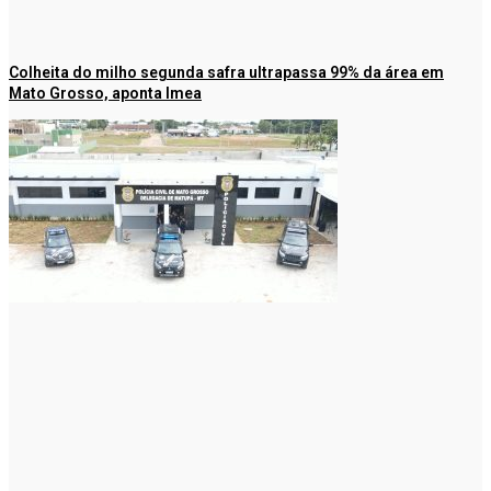
Colheita do milho segunda safra ultrapassa 99% da área em
Mato Grosso, aponta Imea