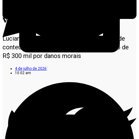
Record e SBT após vídeo
viral em MT
Luciano Simplício Religioso pede retirada de
conteúdos das redes sociais e indenização de
R$ 300 mil por danos morais
4 de julho de 2026
10:02 am