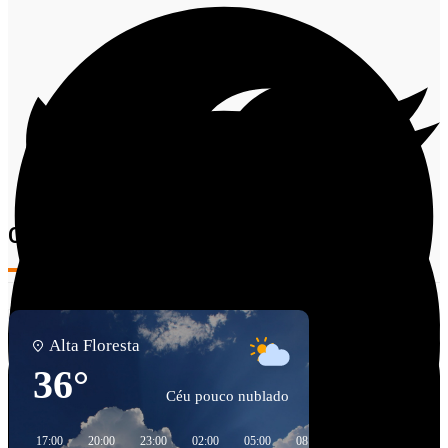
Comentários
Alta Floresta
36°
Céu pouco nublado
Facebook
17:00
20:00
23:00
02:00
05:00
08:00
11:00
14:00