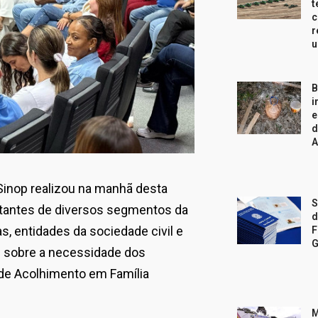
t
c
r
u
B
i
e
d
A
Sinop realizou na manhã desta
S
ntantes de diversos segmentos da
d
s, entidades da sociedade civil e
F
G
s sobre a necessidade dos
de Acolhimento em Família
M