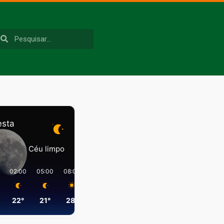
esta
Céu limpo
02:00
05:00
08:00
11:00
14:00
17:00
22°
21°
28°
37°
39°
36°