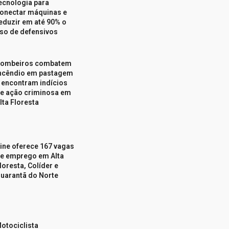
ecnologia para
onectar máquinas e
eduzir em até 90% o
so de defensivos
ombeiros combatem
ncêndio em pastagem
 encontram indícios
e ação criminosa em
lta Floresta
ine oferece 167 vagas
e emprego em Alta
loresta, Colíder e
uarantã do Norte
otociclista