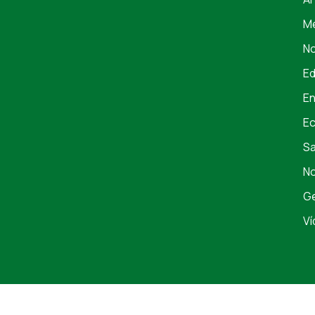
Me
No
E
En
E
S
No
Ge
Ví