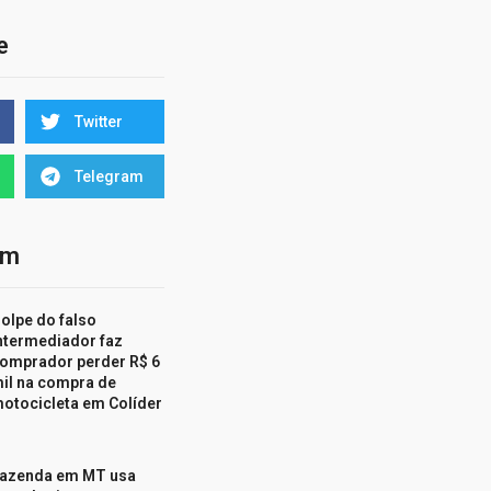
e
Twitter
Telegram
ém
olpe do falso
ntermediador faz
omprador perder R$ 6
il na compra de
otocicleta em Colíder
azenda em MT usa