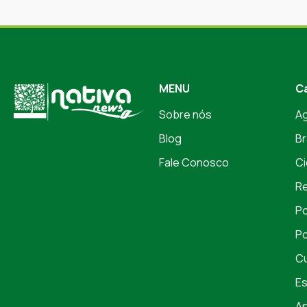
MENU
C
Sobre nós
A
Blog
Br
Fale Conosco
Ci
Re
Po
Po
Cu
Es
Ar