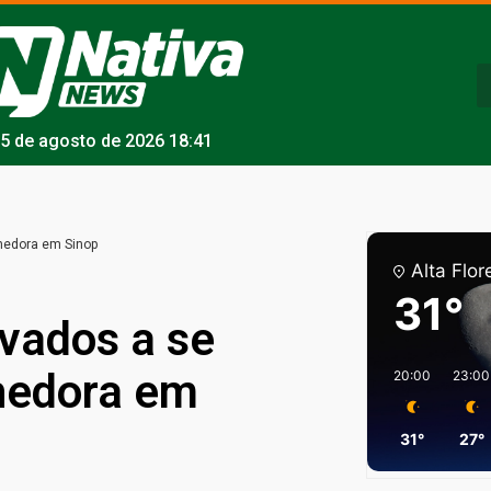
5 de agosto de 2026 18:41
lhedora em Sinop
Alta Flor
31°
vados a se
lhedora em
20:00
23:00
31°
27°