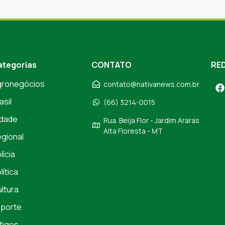
ategorias
CONTATO
RED
gronegócios
contato@nativanews.com.br
asil
(66) 3214-0015
dade
Rua. Beija Flor - Jardim Araras
Alta Floresta - MT
gional
lícia
lítica
ltura
porte
tigos