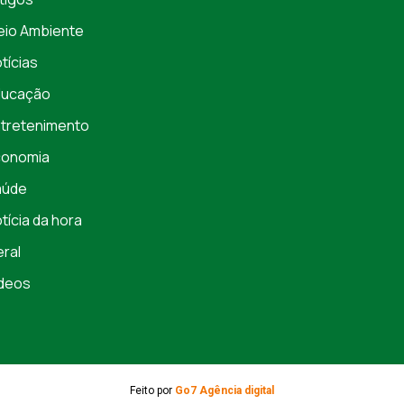
io Ambiente
tícias
ducação
tretenimento
conomia
aúde
tícia da hora
ral
deos
Feito por
Go7 Agência digital