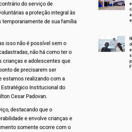
ontrário do serviço de
e
c
voluntárias a proteção integral às
a
e
s temporariamente de sua família
N
s isso não é possível sem o
d
e
 cadastradas, não há como ter o
s
às crianças e adolescentes que
p
F
ponto de precisarem ser
ue estamos realizando com a
stratégico Institucional do
Nilton Cesar Padovan.
rviço, destacando que o
abilidade e envolve crianças e
lhimento somente ocorre com o