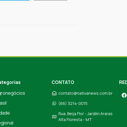
ategorias
CONTATO
RED
gronegócios
contato@nativanews.com.br
asil
(66) 3214-0015
dade
Rua. Beija Flor - Jardim Araras
Alta Floresta - MT
gional