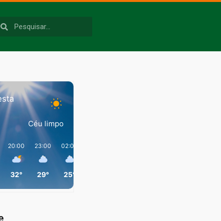
esta
Céu limpo
20:00
23:00
02:00
05:00
08:00
11:00
32°
29°
25°
24°
31°
40°
e