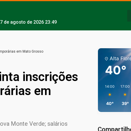
7 de agosto de 2026 23:49
temporárias em Mato Grosso
Alta Flor
40°
inta inscrições
rárias em
14:00
17:00
40°
39°
Nova Monte Verde; salários
Compartilh