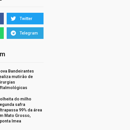
Twitter
Telegram
ém
ova Bandeirantes
ealiza mutirão de
irurgias
ftalmológicas
olheita do milho
egunda safra
ltrapassa 99% da área
m Mato Grosso,
ponta Imea