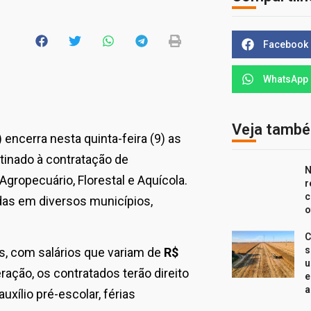
Facebook
WhatsApp
Veja tamb
) encerra nesta quinta-feira (9) as
stinado à contratação de
N
gropecuário, Florestal e Aquícola.
r
c
das em diversos municípios,
o
C
s
as, com salários que variam de
R$
u
ação, os contratados terão direito
e
a
auxílio pré-escolar, férias