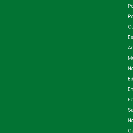
Po
Po
Cu
Es
Ar
Me
No
E
En
E
S
No
Ge