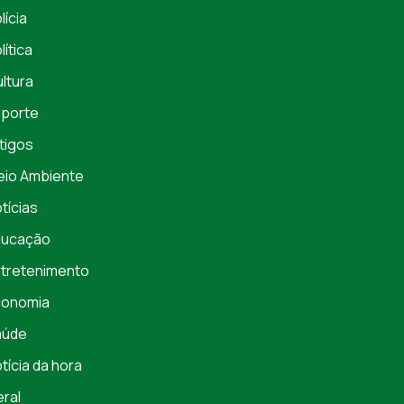
lícia
lítica
ltura
porte
tigos
io Ambiente
tícias
ducação
tretenimento
conomia
aúde
tícia da hora
ral