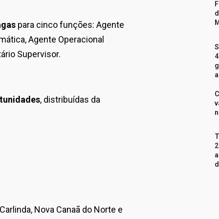
F
d
M
agas
para cinco funções: Agente
rmática, Agente Operacional
S
ário Supervisor.
4
g
a
C
tunidades
, distribuídas da
v
n
T
2
a
d
Carlinda, Nova Canaã do Norte e