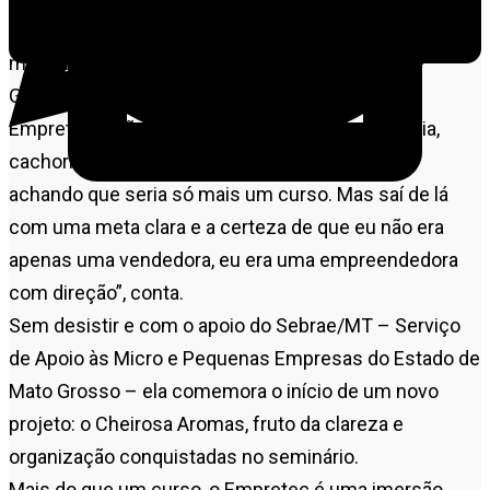
sozinha na loja, sem colaboradores, lutando para
manter o negócio vivo.
Giselia também relutou em fazer o Seminário
Empretec. “Não queria fechar a loja, deixar família,
cachorro, nada. Fui quase ‘forçada’ a participar,
achando que seria só mais um curso. Mas saí de lá
com uma meta clara e a certeza de que eu não era
apenas uma vendedora, eu era uma empreendedora
com direção”, conta.
Sem desistir e com o apoio do Sebrae/MT – Serviço
de Apoio às Micro e Pequenas Empresas do Estado de
Mato Grosso – ela comemora o início de um novo
projeto: o Cheirosa Aromas, fruto da clareza e
organização conquistadas no seminário.
Mais do que um curso, o Empretec é uma imersão