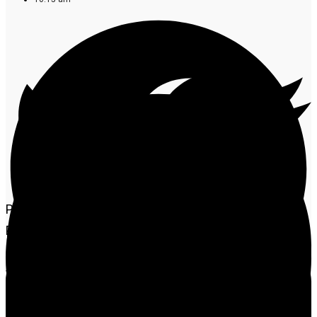
Por muito tempo Giselia Rodrigues, CEO Xeirosa
Presentes, tentou fugir do empreendedorismo.
Formou-se, buscou estabilidade em empregos
formais, mas o “cheiro da sacola” sempre falou mais
alto. Após enfrentar crises, uma separação, mudança
de cidade e um recomeço em Alta Floresta, ela se viu