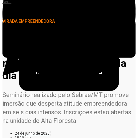
Geral
Empretec transforma histórias em Alta Floresta e nova edição será realizada
dia 30 de junho
VIRADA EMPREENDEDORA
Empretec transforma
histórias em Alta Floresta e
nova edição será realizada
dia 30 de junho
Seminário realizado pelo Sebrae/MT promove
imersão que desperta atitude empreendedora
em seis dias intensos. Inscrições estão abertas
na unidade de Alta Floresta
24 de junho de 2025
10:15 am