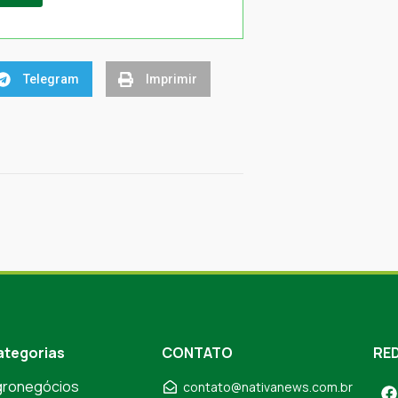
Telegram
Imprimir
ategorias
CONTATO
RED
gronegócios
contato@nativanews.com.br