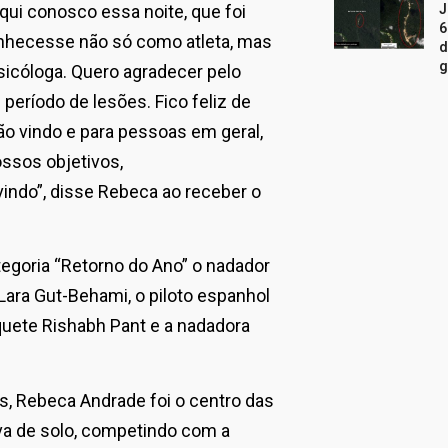
ui conosco essa noite, que foi
J
6
nhecesse não só como atleta, mas
d
g
sicóloga. Quero agradecer pelo
período de lesões. Fico feliz de
ão vindo e para pessoas em geral,
ossos objetivos,
indo”, disse Rebeca ao receber o
tegoria “Retorno do Ano” o nadador
Lara Gut-Behami, o piloto espanhol
quete Rishabh Pant e a nadadora
s, Rebeca Andrade foi o centro das
va de solo, competindo com a