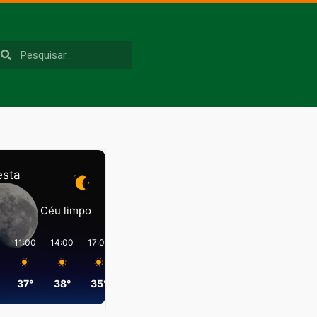
esta
Céu limpo
11:00
14:00
17:00
20:00
23:00
02:00
37°
38°
35°
28°
27°
25°