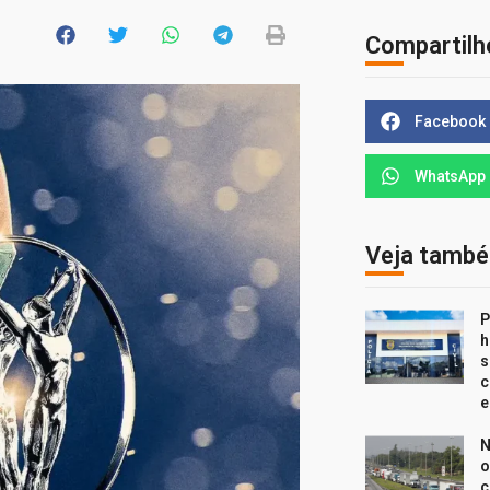
Compartilh
Facebook
WhatsApp
Veja tamb
P
h
s
c
e
N
o
c