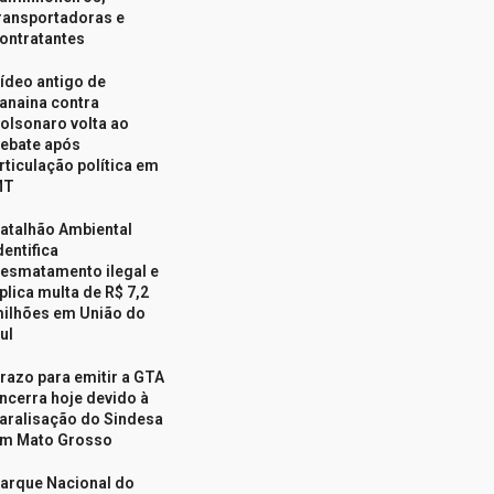
ransportadoras e
ontratantes
ídeo antigo de
anaina contra
olsonaro volta ao
ebate após
rticulação política em
MT
atalhão Ambiental
dentifica
esmatamento ilegal e
plica multa de R$ 7,2
ilhões em União do
ul
razo para emitir a GTA
ncerra hoje devido à
aralisação do Sindesa
m Mato Grosso
arque Nacional do