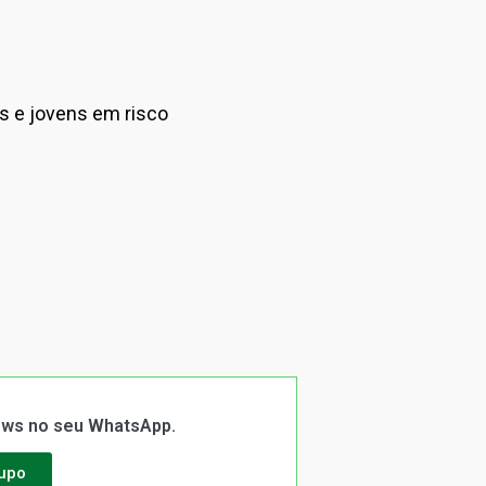
as e jovens em risco
News no seu WhatsApp.
rupo