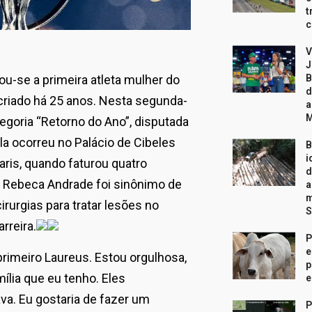
t
c
V
J
ou-se a primeira atleta mulher do
B
d
 criado há 25 anos. Nesta segunda-
a
ategoria “Retorno do Ano”, disputada
la ocorreu no Palácio de Cibeles
B
i
aris, quando faturou quatro
d
, Rebeca Andrade foi sinônimo de
a
m
rurgias para tratar lesões no
S
rreira.
P
e
primeiro Laureus. Estou orgulhosa,
p
ília que eu tenho. Eles
e
a. Eu gostaria de fazer um
P