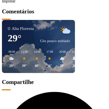
Imprimir
Comentários
Alta Floresta
29°
Céu pouco nublado
08:00
11:00
14:00
17:00
20:00
23:00
02:00
05:00
29°
39°
40°
36°
29°
28°
28°
27°
Compartilhe