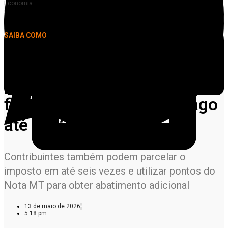
Economia
IPVA com desconto de 3% para veículos com placas finais 8, 9 e 0 pode ser
pago até dia 20 de maio
SAIBA COMO
IPVA com desconto de 3%
para veículos com placas
finais 8, 9 e 0 pode ser pago
até dia 20 de maio
Contribuintes também podem parcelar o
imposto em até seis vezes e utilizar pontos do
Nota MT para obter abatimento adicional
13 de maio de 2026
5:18 pm