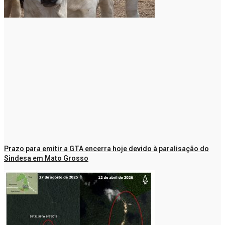
Prazo para emitir a GTA encerra hoje devido à paralisação do
Sindesa em Mato Grosso