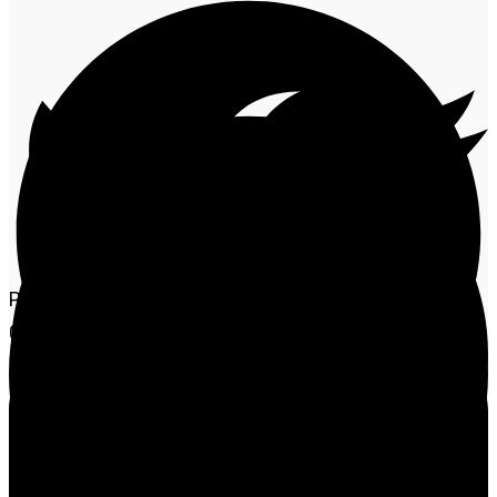
Proprietários de veículos com placas com finais 8, 9 e
0 têm até o dia 20 de maio para pagar o Imposto sobre
Propriedade de Veículos Automotores (IPVA) com
desconto de 3%. O benefício é concedido para
pagamentos realizados em cota única.
Do dia 21 até o último dia útil do mês (29), o