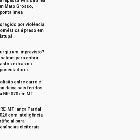
ltrapassa 99% da área
m Mato Grosso,
ponta Imea
oragido por violência
oméstica é preso em
atupá
urgiu um imprevisto?
 saídas para cobrir
astos extras na
posentadoria
olisão entre carro e
an deixa seis feridos
a BR-070 em MT
RE-MT lança Pardal
026 com inteligência
rtificial para
enúncias eleitorais