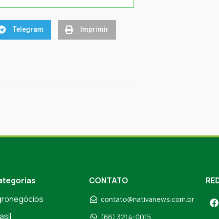
Telegram
Imprimir
ategorias
CONTATO
RED
gronegócios
contato@nativanews.com.br
asil
(66) 3214-0015