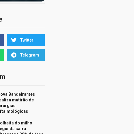
e
Twitter
Telegram
ém
ova Bandeirantes
ealiza mutirão de
irurgias
ftalmológicas
olheita do milho
egunda safra