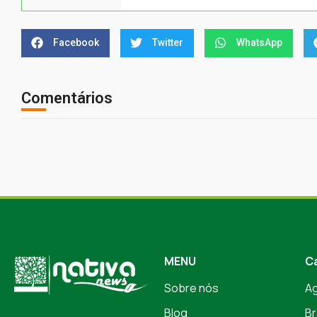
Facebook
Twitter
WhatsApp
Comentários
MENU
C
Sobre nós
A
Blog
Br