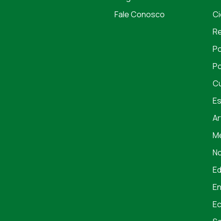
Fale Conosco
Ci
Re
Po
Po
Cu
Es
Ar
Me
No
E
En
E