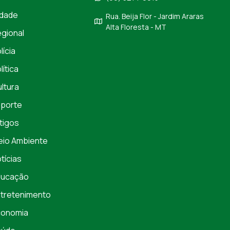
dade
Rua. Beija Flor - Jardim Araras
Alta Floresta - MT
gional
lícia
lítica
ltura
porte
tigos
io Ambiente
tícias
ducação
tretenimento
conomia