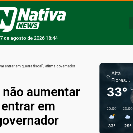
7 de agosto de 2026 18:44
i entrar em guerra fiscal”, afirma governador
Alta
Florest
a
 não aumentar
33°
C
 entrar em
20:00
23:00
 governador
33°
29°