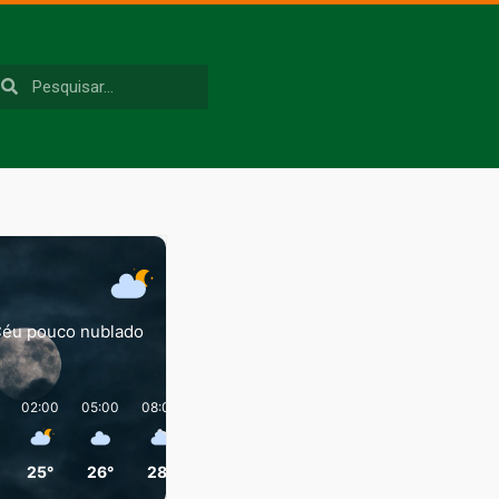
éu pouco nublado
02:00
05:00
08:00
11:00
14:00
17:00
25°
26°
28°
36°
41°
37°