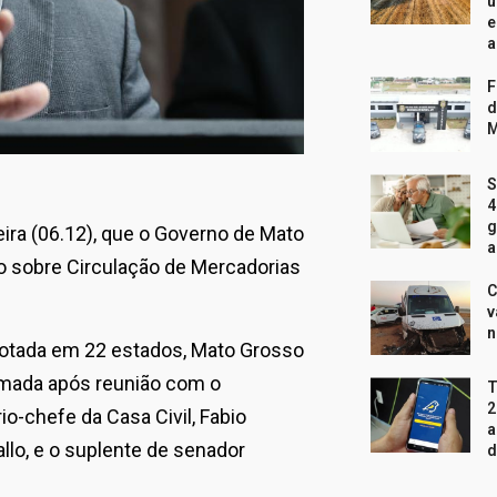
u
e
a
F
d
M
S
4
g
ira (06.12), que o Governo de Mato
a
to sobre Circulação de Mercadorias
C
v
n
dotada em 22 estados, Mato Grosso
tomada após reunião com o
T
2
io-chefe da Casa Civil, Fabio
a
allo, e o suplente de senador
d