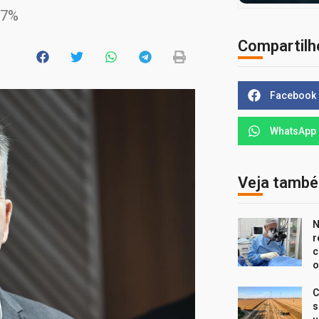
17%
Compartilh
Facebook
WhatsApp
Veja tamb
N
r
c
o
C
s