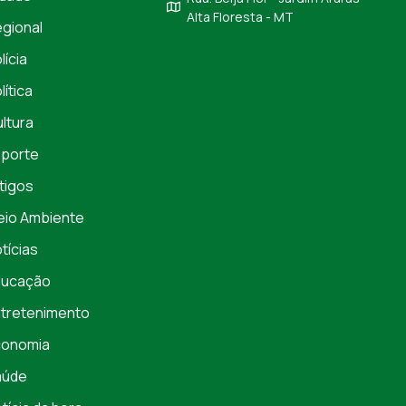
Alta Floresta - MT
gional
lícia
lítica
ltura
porte
tigos
io Ambiente
tícias
ducação
tretenimento
conomia
aúde