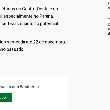
v
n
étricos no Centro-Oeste e no
l, especialmente no Paraná,
T
ncertezas quanto ao potencial
2
a
d
sido semeada até 22 de novembro,
ano passado.
News no seu WhatsApp.
rupo