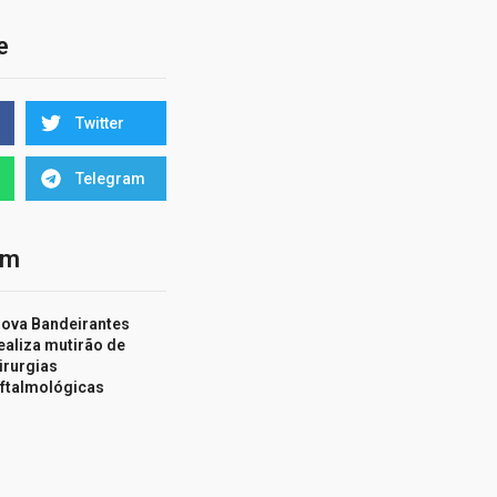
e
Twitter
Telegram
ém
ova Bandeirantes
ealiza mutirão de
irurgias
ftalmológicas