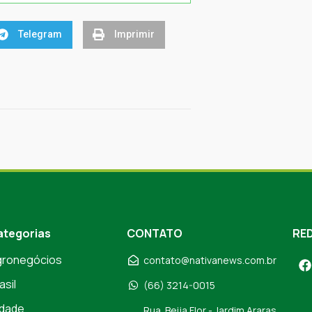
Telegram
Imprimir
ategorias
CONTATO
RED
gronegócios
contato@nativanews.com.br
asil
(66) 3214-0015
dade
Rua. Beija Flor - Jardim Araras