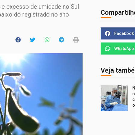
a e excesso de umidade no Sul
Compartilh
baixo do registrado no ano
Facebook
WhatsApp
Veja tamb
N
r
c
o