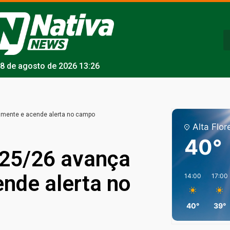
8 de agosto de 2026 13:26
amente e acende alerta no campo
Alta Flor
40°
025/26 avança
nde alerta no
14:00
17:00
40°
39°