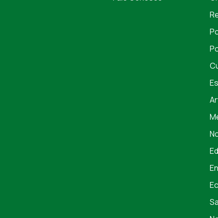
Re
Po
Po
Cu
Es
Ar
Me
No
E
En
E
S