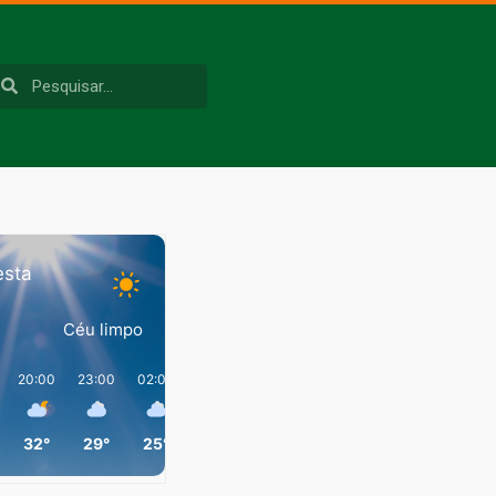
esta
Céu limpo
20:00
23:00
02:00
05:00
08:00
11:00
32°
29°
25°
24°
31°
40°