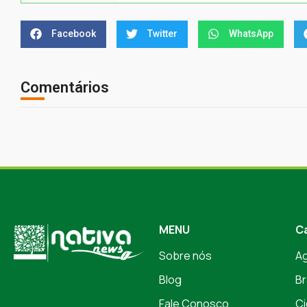
Facebook
Twitter
WhatsApp
Comentários
MENU
C
Sobre nós
A
Blog
Br
Fale Conosco
Ci