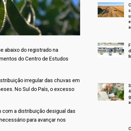
C
s
u
e
a
F
e abaixo do registrado na
d
M
amentos do Centro de Estudos
stribuição irregular das chuvas em
S
 meses. No Sul do País, o excesso
4
g
a
m com a distribuição desigual das
 necessário para avançar nos
C