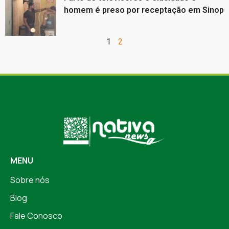
homem é preso por receptação em Sinop
1
2
MENU
Sobre nós
Blog
Fale Conosco