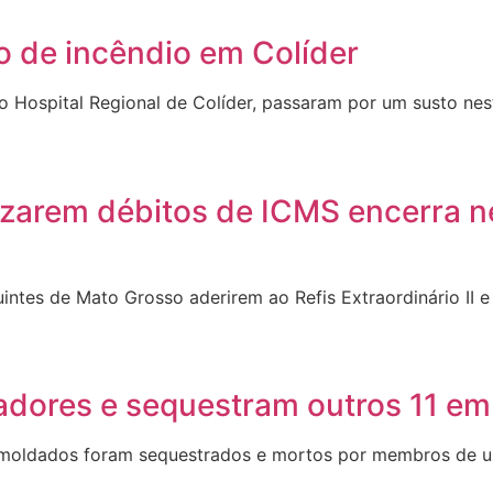
io de incêndio em Colíder
 Hospital Regional de Colíder, passaram por um susto nest
izarem débitos de ICMS encerra ne
uintes de Mato Grosso aderirem ao Refis Extraordinário II 
adores e sequestram outros 11 e
-moldados foram sequestrados e mortos por membros de um