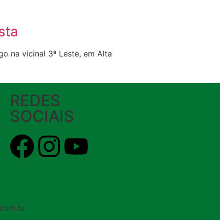
sta
 na vicinal 3ª Leste, em Alta
REDES
SOCIAIS
.com.br