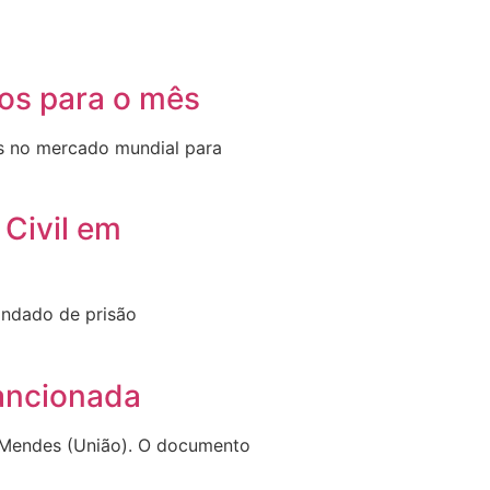
os para o mês
s no mercado mundial para
Civil em
andado de prisão
sancionada
o Mendes (União). O documento