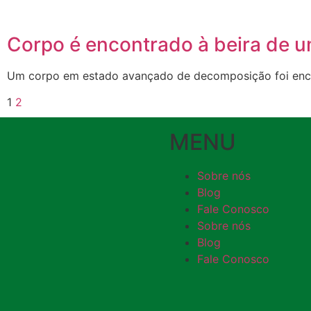
Corpo é encontrado à beira de um
Um corpo em estado avançado de decomposição foi encontr
1
2
MENU
Sobre nós
Blog
Fale Conosco
Sobre nós
Blog
Fale Conosco