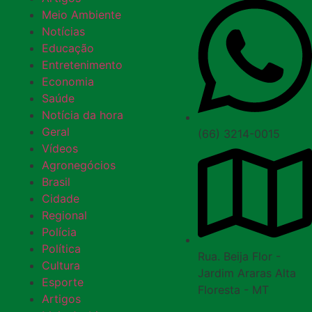
Meio Ambiente
Notícias
Educação
Entretenimento
Economia
Saúde
Notícia da hora
Geral
(66) 3214-0015
Vídeos
Agronegócios
Brasil
Cidade
Regional
Polícia
Política
Rua. Beija Flor -
Cultura
Jardim Araras Alta
Esporte
Floresta - MT
Artigos