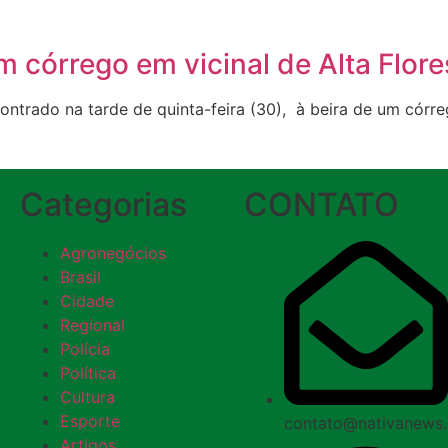
 córrego em vicinal de Alta Flore
ado na tarde de quinta-feira (30), à beira de um córrego
Categorias
CONTATO
Agronegócios
Brasil
Cidade
Regional
Polícia
Política
Cultura
Esporte
contato@nativanews
Artigos