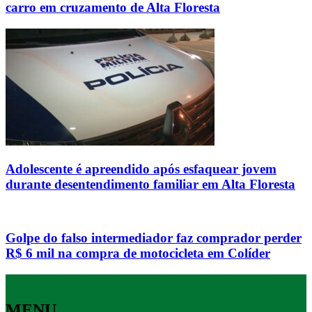
carro em cruzamento de Alta Floresta
Adolescente é apreendido após esfaquear jovem
durante desentendimento familiar em Alta Floresta
Golpe do falso intermediador faz comprador perder
R$ 6 mil na compra de motocicleta em Colíder
MENU