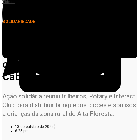
Vídeos
Trilheiros e Rotary levam alegria às crianças da comunidade Pista do Cabeça
em Alta Floresta
SOLIDARIEDADE
Trilheiros e Rotary levam
alegria às crianças da
comunidade Pista do
Cabeça em Alta Floresta
Ação solidária reuniu trilheiros, Rotary e Interact
Club para distribuir brinquedos, doces e sorrisos
a crianças da zona rural de Alta Floresta.
13 de outubro de 2025
6:25 pm