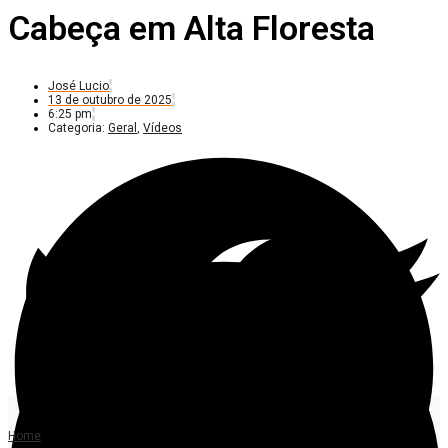
Cabeça em Alta Floresta
José Lucio
13 de outubro de 2025
6:25 pm
Categoria:
Geral
,
Vídeos
Home