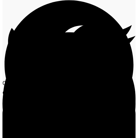
O Dia das Crianças foi marcado por solidariedade e
emoção na comunidade Pista do Cabeça, zona rural de
Alta Floresta. Um grupo de motociclistas, conhecido
como Trilheiros da Floresta, se uniu ao Rotary Club Alta
Floresta Centro e ao Interact Club Alta Floresta Centro
para levar brinquedos, doces e sorvetes a dezenas de