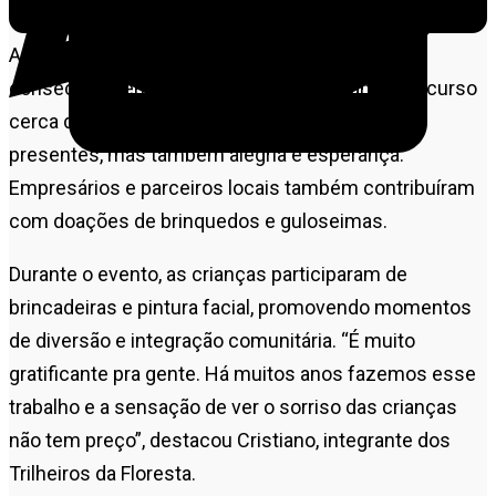
famílias da região.
A ação já é uma tradição: este foi o 10º ano
consecutivo em que os trilheiros realizam o percurso
cerca de 72 quilômetros, levando não apenas
presentes, mas também alegria e esperança.
Empresários e parceiros locais também contribuíram
com doações de brinquedos e guloseimas.
Durante o evento, as crianças participaram de
brincadeiras e pintura facial, promovendo momentos
de diversão e integração comunitária. “É muito
gratificante pra gente. Há muitos anos fazemos esse
trabalho e a sensação de ver o sorriso das crianças
não tem preço”, destacou Cristiano, integrante dos
Trilheiros da Floresta.