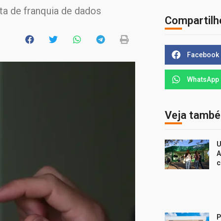
ta de franquia de dados
Compartilh
Facebook
WhatsApp
Veja tamb
U
A
c
P