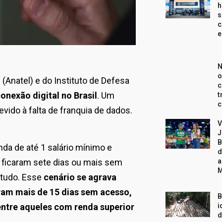
h
s
c
e
N
o
Anatel) e do Instituto de Defesa
c
onexão digital no Brasil
. Um
t
c
ido à falta de franquia de dados.
V
J
B
da de até 1 salário mínimo e
d
a
 ficaram sete dias ou mais sem
studo. Esse
cenário se agrava
ram mais de 15 dias sem acesso,
B
entre aqueles com renda superior
i
d