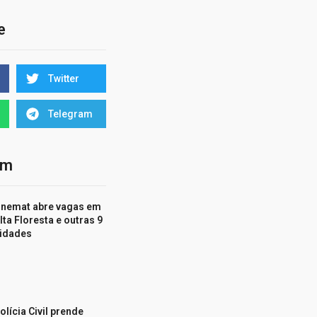
e
Twitter
Telegram
ém
nemat abre vagas em
lta Floresta e outras 9
idades
olícia Civil prende