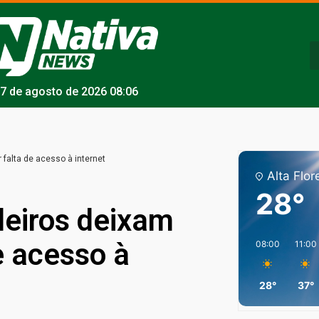
7 de agosto de 2026 08:06
 falta de acesso à internet
Alta Flor
28°
leiros deixam
e acesso à
08:00
11:00
28°
37°