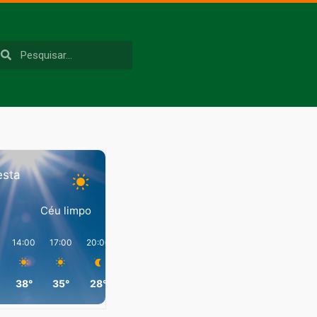
esta
Céu limpo
14:00
17:00
20:00
23:00
02:00
05:00
38°
35°
28°
27°
25°
26°