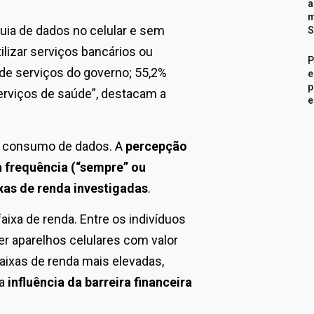
a
m
quia de dados no celular e sem
S
ilizar serviços bancários ou
P
 de serviços do governo; 55,2%
e
p
erviços de saúde”, destacam a
e
no consumo de dados. A
percepção
 frequência (“sempre” ou
xas de renda investigadas
.
ixa de renda. Entre os indivíduos
er aparelhos celulares com valor
faixas de renda mais elevadas,
 a
influência da barreira financeira