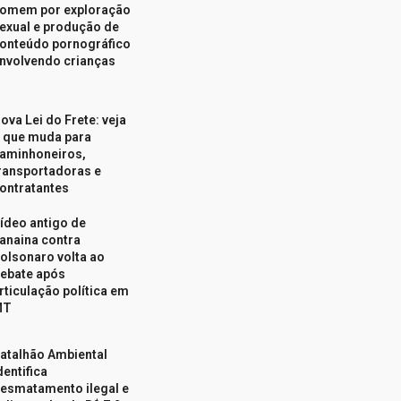
omem por exploração
exual e produção de
onteúdo pornográfico
nvolvendo crianças
ova Lei do Frete: veja
 que muda para
aminhoneiros,
ransportadoras e
ontratantes
ídeo antigo de
anaina contra
olsonaro volta ao
ebate após
rticulação política em
MT
atalhão Ambiental
dentifica
esmatamento ilegal e