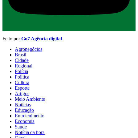
Feito por
Go7 Agência digital
Agronegócios
Brasil
Cidade
Regional
Polícia
Política
Cultura
Esporte
Artigos
Meio Ambiente
Notícias
Educação
Entretenimento
Economia
Saúde
Notícia da hora
Geral