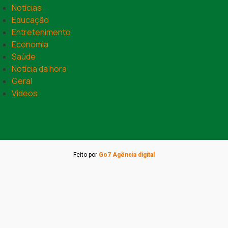
Notícias
Educação
Entretenimento
Economia
Saúde
Notícia da hora
Geral
Vídeos
Feito por
Go7 Agência digital