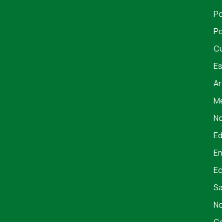
Po
Po
Cu
Es
Ar
Me
No
E
En
E
S
No