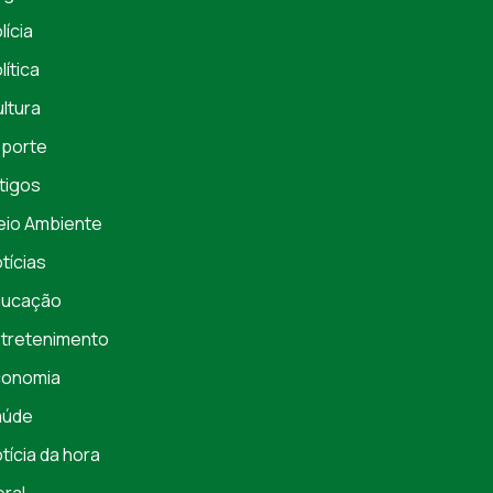
lícia
lítica
ltura
porte
tigos
io Ambiente
tícias
ducação
tretenimento
conomia
aúde
tícia da hora