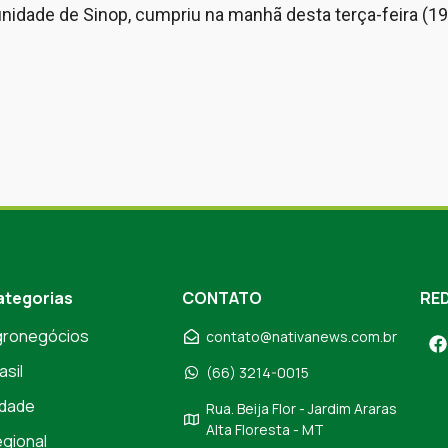
unidade de Sinop, cumpriu na manhã desta terça-feira (1
ategorias
CONTATO
RED
gronegócios
contato@nativanews.com.br
asil
(66) 3214-0015
dade
Rua. Beija Flor - Jardim Araras
Alta Floresta - MT
gional